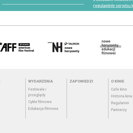
regulaminie serwisu
 - cennik
Menu - wydarzenia
Menu - zapowiedzi
Menu - o
K
WYDARZENIA
ZAPOWIEDZI
O KINIE
Festiwale i
Cafe kino
przeglądy
Historia kina
Cykle filmowe
Regulamin
Edukacja filmowa
Partnerzy