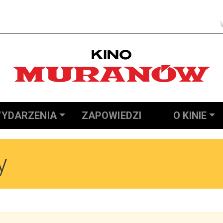
Szukaj
YDARZENIA
ZAPOWIEDZI
O KINIE
y