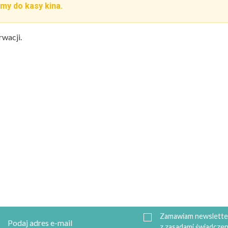
my do kasy kina.
rwacji.
Zamawiam newsletter
z zasadami świadczen