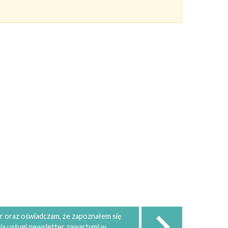
 oraz oświadczam, że zapoznałem się
ia usługi newsletter zawartymi w