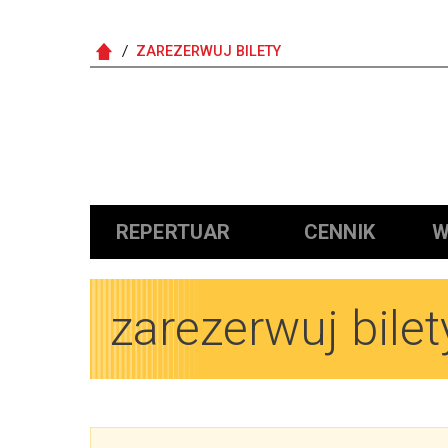
ZAREZERWUJ BILETY
Główna nawigacja
REPERTUAR
CENNIK
W
zarezerwuj bilet