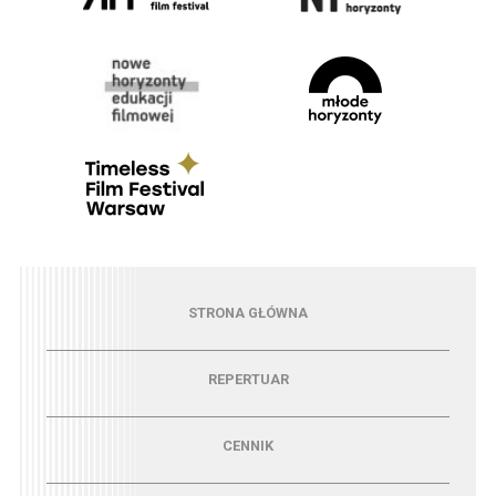
Menu - strona główna
STRONA GŁÓWNA
Menu - repertuar
REPERTUAR
Menu - cennik
CENNIK