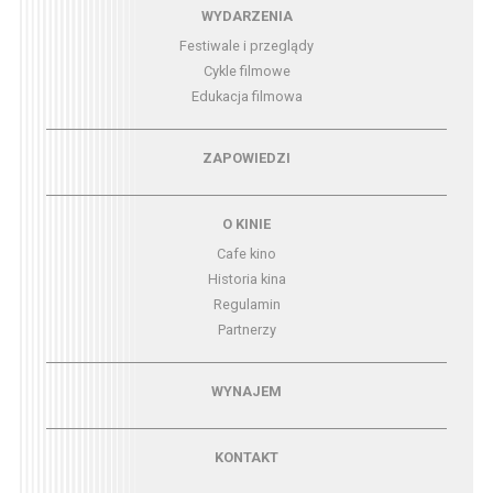
Menu - wydarzenia
WYDARZENIA
Festiwale i przeglądy
Cykle filmowe
Edukacja filmowa
Menu - zapowiedzi
ZAPOWIEDZI
Menu - o kinie
O KINIE
Cafe kino
Historia kina
Regulamin
Partnerzy
Menu - wynajem
WYNAJEM
Menu - kontakt
KONTAKT