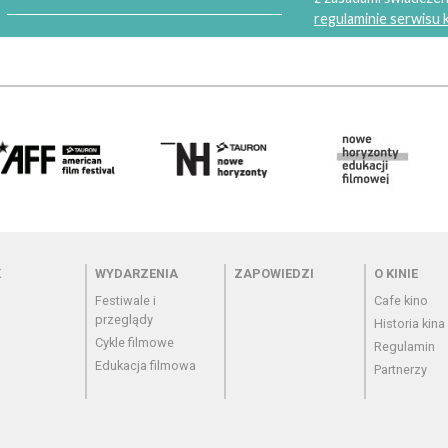
regulaminie serwisu
 - cennik
Menu - wydarzenia
Menu - zapowiedzi
Menu - o
K
WYDARZENIA
ZAPOWIEDZI
O KINIE
Festiwale i
Cafe kino
przeglądy
Historia kina
Cykle filmowe
Regulamin
Edukacja filmowa
Partnerzy