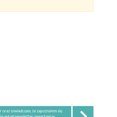
 oraz oświadczam, że zapoznałem się
ia usługi newsletter zawartymi w