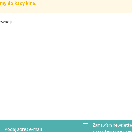
my do kasy kina.
rwacji.
Zamawiam newsletter
z zasadami świadczen