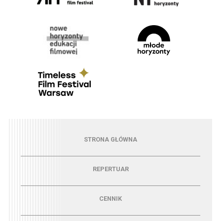
Menu - strona główna
STRONA GŁÓWNA
Menu - repertuar
REPERTUAR
Menu - cennik
CENNIK