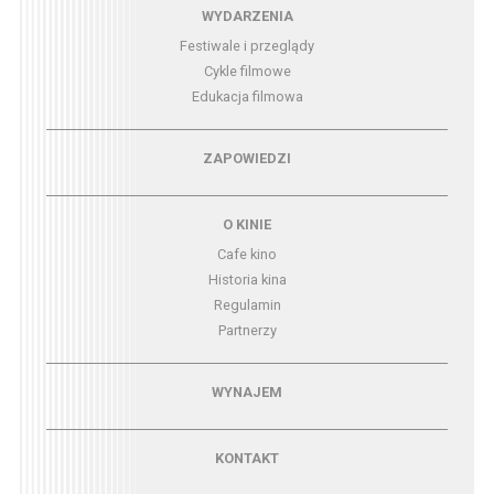
Menu - wydarzenia
WYDARZENIA
Festiwale i przeglądy
Cykle filmowe
Edukacja filmowa
Menu - zapowiedzi
ZAPOWIEDZI
Menu - o kinie
O KINIE
Cafe kino
Historia kina
Regulamin
Partnerzy
Menu - wynajem
WYNAJEM
Menu - kontakt
KONTAKT