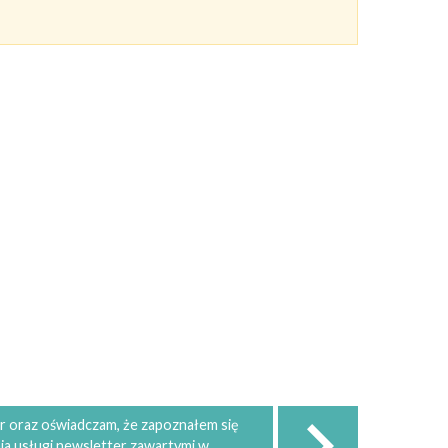
 oraz oświadczam, że zapoznałem się
ia usługi newsletter zawartymi w