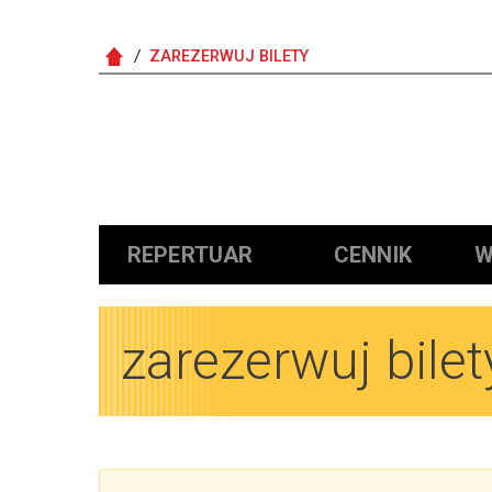
ZAREZERWUJ BILETY
Główna nawigacja
REPERTUAR
CENNIK
W
zarezerwuj bilet