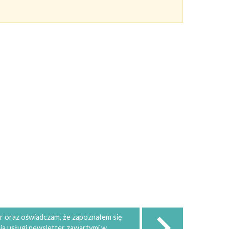
 oraz oświadczam, że zapoznałem się
ia usługi newsletter zawartymi w