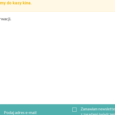
my do kasy kina.
rwacji.
Zamawiam newsletter
z zasadami świadczen