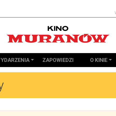
Szukaj
YDARZENIA
ZAPOWIEDZI
O KINIE
y