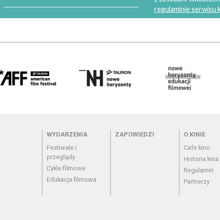
regulaminie serwisu
 - cennik
Menu - wydarzenia
Menu - zapowiedzi
Menu - o
K
WYDARZENIA
ZAPOWIEDZI
O KINIE
Festiwale i
Cafe kino
przeglądy
Historia kina
Cykle filmowe
Regulamin
Edukacja filmowa
Partnerzy