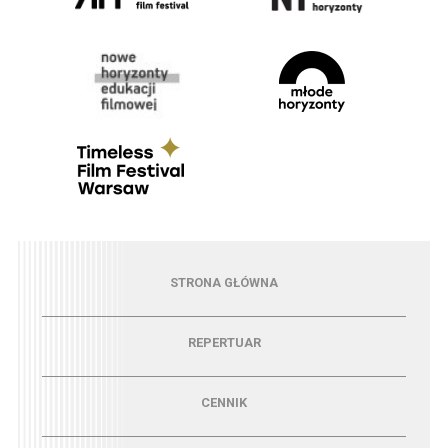
Menu - strona główna
STRONA GŁÓWNA
Menu - repertuar
REPERTUAR
Menu - cennik
CENNIK