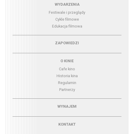
Menu - wydarzenia
WYDARZENIA
Festiwale i przeglądy
Cykle filmowe
Edukacja filmowa
Menu - zapowiedzi
ZAPOWIEDZI
Menu - o kinie
O KINIE
Cafe kino
Historia kina
Regulamin
Partnerzy
Menu - wynajem
WYNAJEM
Menu - kontakt
KONTAKT