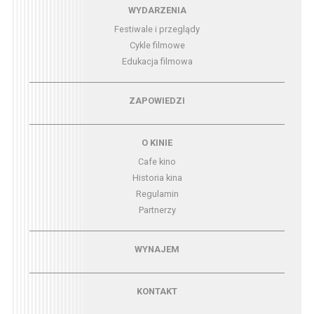
Menu - wydarzenia
WYDARZENIA
Festiwale i przeglądy
Cykle filmowe
Edukacja filmowa
Menu - zapowiedzi
ZAPOWIEDZI
Menu - o kinie
O KINIE
Cafe kino
Historia kina
Regulamin
Partnerzy
Menu - wynajem
WYNAJEM
Menu - kontakt
KONTAKT