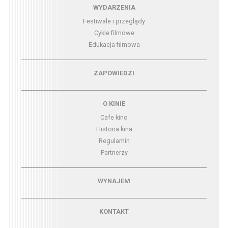
Menu - wydarzenia
WYDARZENIA
Festiwale i przeglądy
Cykle filmowe
Edukacja filmowa
Menu - zapowiedzi
ZAPOWIEDZI
Menu - o kinie
O KINIE
Cafe kino
Historia kina
Regulamin
Partnerzy
Menu - wynajem
WYNAJEM
Menu - kontakt
KONTAKT