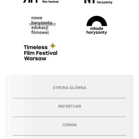
Menu - strona główna
STRONA GŁÓWNA
Menu - repertuar
REPERTUAR
Menu - cennik
CENNIK