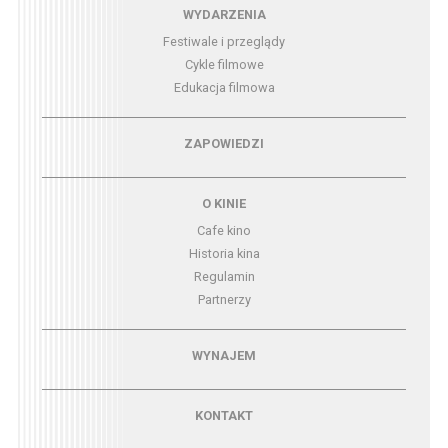
Menu - wydarzenia
WYDARZENIA
Festiwale i przeglądy
Cykle filmowe
Edukacja filmowa
Menu - zapowiedzi
ZAPOWIEDZI
Menu - o kinie
O KINIE
Cafe kino
Historia kina
Regulamin
Partnerzy
Menu - wynajem
WYNAJEM
Menu - kontakt
KONTAKT