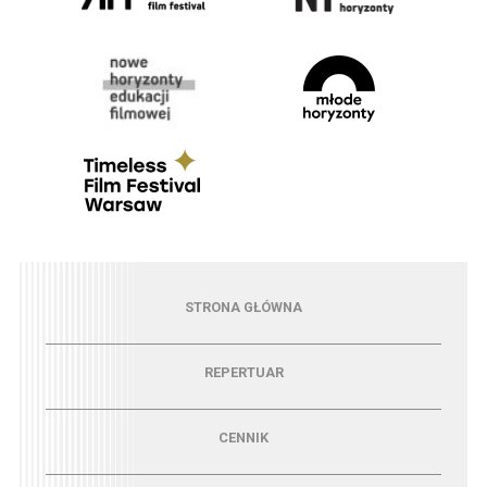
Menu - strona główna
STRONA GŁÓWNA
Menu - repertuar
REPERTUAR
Menu - cennik
CENNIK