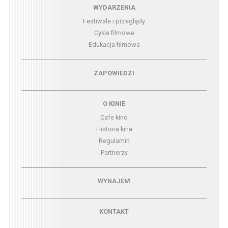
Menu - wydarzenia
WYDARZENIA
Festiwale i przeglądy
Cykle filmowe
Edukacja filmowa
Menu - zapowiedzi
ZAPOWIEDZI
Menu - o kinie
O KINIE
Cafe kino
Historia kina
Regulamin
Partnerzy
Menu - wynajem
WYNAJEM
Menu - kontakt
KONTAKT