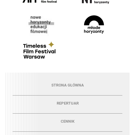
Menu - strona główna
STRONA GŁÓWNA
Menu - repertuar
REPERTUAR
Menu - cennik
CENNIK