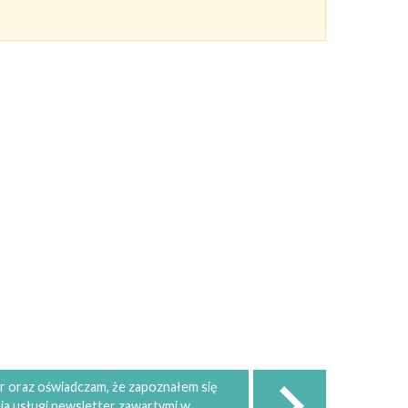
 oraz oświadczam, że zapoznałem się
ia usługi newsletter zawartymi w