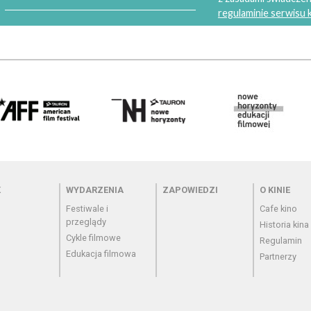
regulaminie serwisu
 - cennik
Menu - wydarzenia
Menu - zapowiedzi
Menu - o
K
WYDARZENIA
ZAPOWIEDZI
O KINIE
Festiwale i
Cafe kino
przeglądy
Historia kina
Cykle filmowe
Regulamin
Edukacja filmowa
Partnerzy