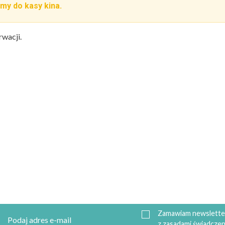
my do kasy kina.
rwacji.
Zamawiam newsletter
z zasadami świadczen