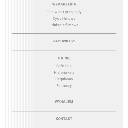
Menu - wydarzenia
WYDARZENIA
Festiwale i przeglądy
Cykle filmowe
Edukacja filmowa
Menu - zapowiedzi
ZAPOWIEDZI
Menu - o kinie
O KINIE
Cafe kino
Historia kina
Regulamin
Partnerzy
Menu - wynajem
WYNAJEM
Menu - kontakt
KONTAKT