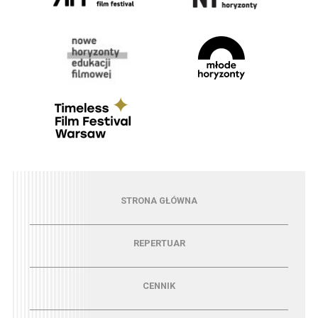
Menu - strona główna
STRONA GŁÓWNA
Menu - repertuar
REPERTUAR
Menu - cennik
CENNIK