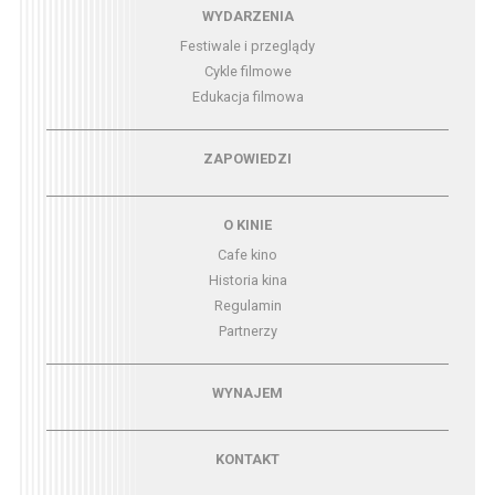
Menu - wydarzenia
WYDARZENIA
Festiwale i przeglądy
Cykle filmowe
Edukacja filmowa
Menu - zapowiedzi
ZAPOWIEDZI
Menu - o kinie
O KINIE
Cafe kino
Historia kina
Regulamin
Partnerzy
Menu - wynajem
WYNAJEM
Menu - kontakt
KONTAKT