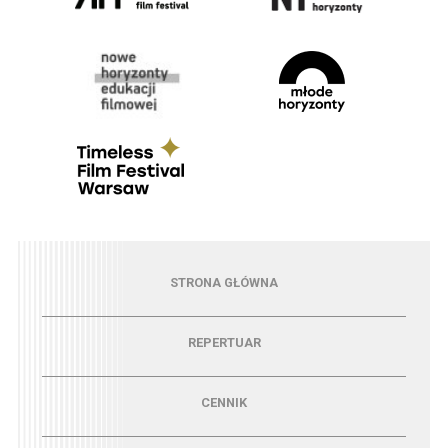
Menu - strona główna
STRONA GŁÓWNA
Menu - repertuar
REPERTUAR
Menu - cennik
CENNIK