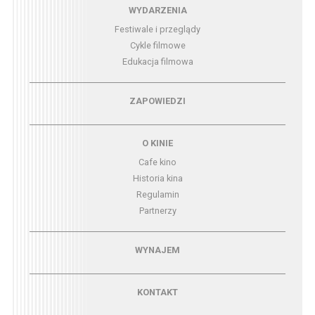
Menu - wydarzenia
WYDARZENIA
Festiwale i przeglądy
Cykle filmowe
Edukacja filmowa
Menu - zapowiedzi
ZAPOWIEDZI
Menu - o kinie
O KINIE
Cafe kino
Historia kina
Regulamin
Partnerzy
Menu - wynajem
WYNAJEM
Menu - kontakt
KONTAKT