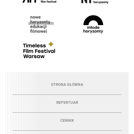
Menu - strona główna
STRONA GŁÓWNA
Menu - repertuar
REPERTUAR
Menu - cennik
CENNIK