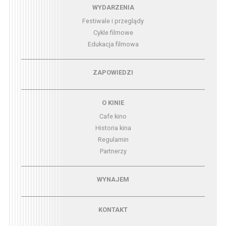
Menu - wydarzenia
WYDARZENIA
Festiwale i przeglądy
Cykle filmowe
Edukacja filmowa
Menu - zapowiedzi
ZAPOWIEDZI
Menu - o kinie
O KINIE
Cafe kino
Historia kina
Regulamin
Partnerzy
Menu - wynajem
WYNAJEM
Menu - kontakt
KONTAKT