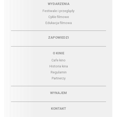
Menu - wydarzenia
WYDARZENIA
Festiwale i przeglądy
Cykle filmowe
Edukacja filmowa
Menu - zapowiedzi
ZAPOWIEDZI
Menu - o kinie
O KINIE
Cafe kino
Historia kina
Regulamin
Partnerzy
Menu - wynajem
WYNAJEM
Menu - kontakt
KONTAKT