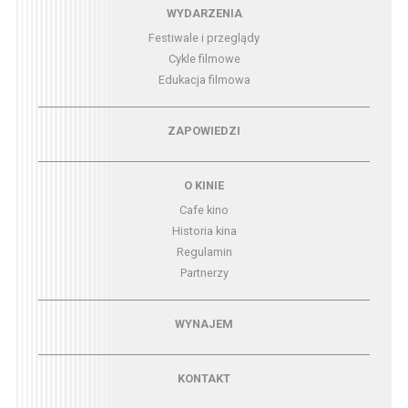
Menu - wydarzenia
WYDARZENIA
Festiwale i przeglądy
Cykle filmowe
Edukacja filmowa
Menu - zapowiedzi
ZAPOWIEDZI
Menu - o kinie
O KINIE
Cafe kino
Historia kina
Regulamin
Partnerzy
Menu - wynajem
WYNAJEM
Menu - kontakt
KONTAKT