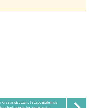
 oraz oświadczam, że zapoznałem się
ia usługi newsletter zawartymi w