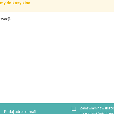
my do kasy kina.
rwacji.
Zamawiam newsletter
z zasadami świadczen