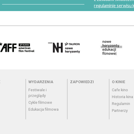
regulaminie serwisu
 - cennik
Menu - wydarzenia
Menu - zapowiedzi
Menu - o
K
WYDARZENIA
ZAPOWIEDZI
O KINIE
Festiwale i
Cafe kino
przeglądy
Historia kina
Cykle filmowe
Regulamin
Edukacja filmowa
Partnerzy