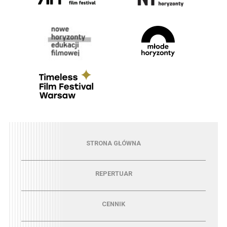
Menu - strona główna
STRONA GŁÓWNA
Menu - repertuar
REPERTUAR
Menu - cennik
CENNIK