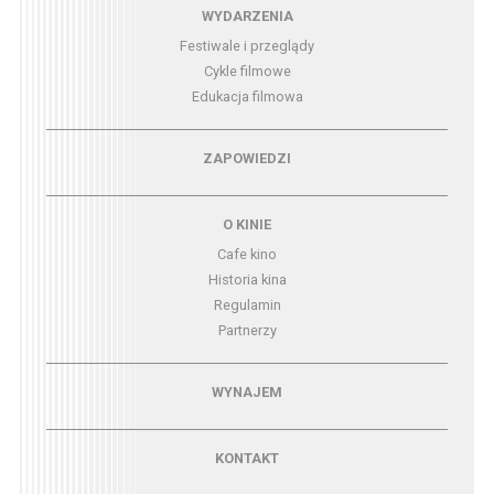
Menu - wydarzenia
WYDARZENIA
Festiwale i przeglądy
Cykle filmowe
Edukacja filmowa
Menu - zapowiedzi
ZAPOWIEDZI
Menu - o kinie
O KINIE
Cafe kino
Historia kina
Regulamin
Partnerzy
Menu - wynajem
WYNAJEM
Menu - kontakt
KONTAKT