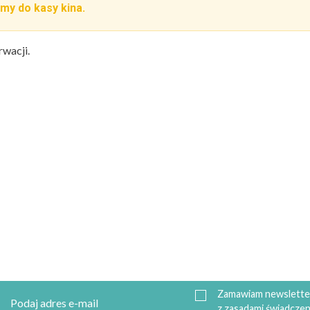
my do kasy kina.
rwacji.
Zamawiam newsletter
z zasadami świadczen