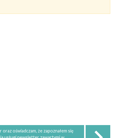
 oraz oświadczam, że zapoznałem się
ia usługi newsletter zawartymi w