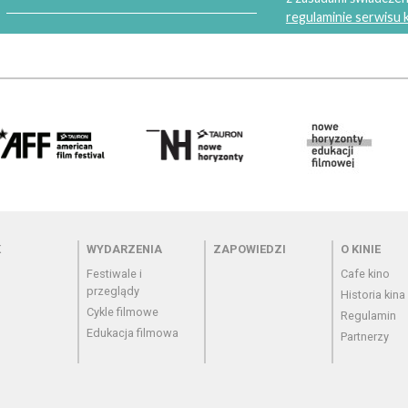
regulaminie serwisu
 - cennik
Menu - wydarzenia
Menu - zapowiedzi
Menu - o
K
WYDARZENIA
ZAPOWIEDZI
O KINIE
Festiwale i
Cafe kino
przeglądy
Historia kina
Cykle filmowe
Regulamin
Edukacja filmowa
Partnerzy