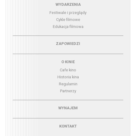
Menu - wydarzenia
WYDARZENIA
Festiwale i przeglądy
Cykle filmowe
Edukacja filmowa
Menu - zapowiedzi
ZAPOWIEDZI
Menu - o kinie
O KINIE
Cafe kino
Historia kina
Regulamin
Partnerzy
Menu - wynajem
WYNAJEM
Menu - kontakt
KONTAKT