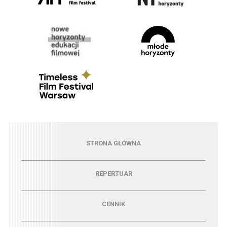
Menu - strona główna
STRONA GŁÓWNA
Menu - repertuar
REPERTUAR
Menu - cennik
CENNIK