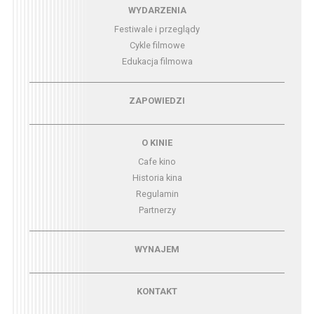
Menu - wydarzenia
WYDARZENIA
Festiwale i przeglądy
Cykle filmowe
Edukacja filmowa
Menu - zapowiedzi
ZAPOWIEDZI
Menu - o kinie
O KINIE
Cafe kino
Historia kina
Regulamin
Partnerzy
Menu - wynajem
WYNAJEM
Menu - kontakt
KONTAKT