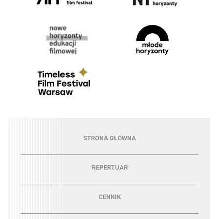
Menu - strona główna
STRONA GŁÓWNA
Menu - repertuar
REPERTUAR
Menu - cennik
CENNIK