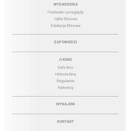
Menu - wydarzenia
WYDARZENIA
Festiwale i przeglądy
Cykle filmowe
Edukacja filmowa
Menu - zapowiedzi
ZAPOWIEDZI
Menu - o kinie
O KINIE
Cafe kino
Historia kina
Regulamin
Partnerzy
Menu - wynajem
WYNAJEM
Menu - kontakt
KONTAKT