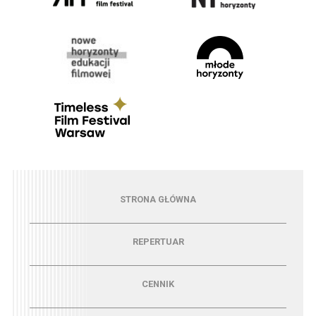
Menu - strona główna
STRONA GŁÓWNA
Menu - repertuar
REPERTUAR
Menu - cennik
CENNIK