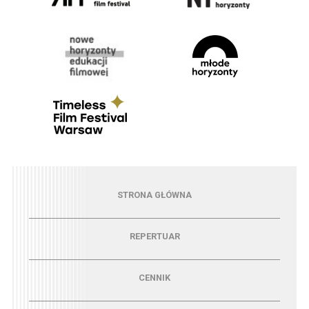
Menu - strona główna
STRONA GŁÓWNA
Menu - repertuar
REPERTUAR
Menu - cennik
CENNIK