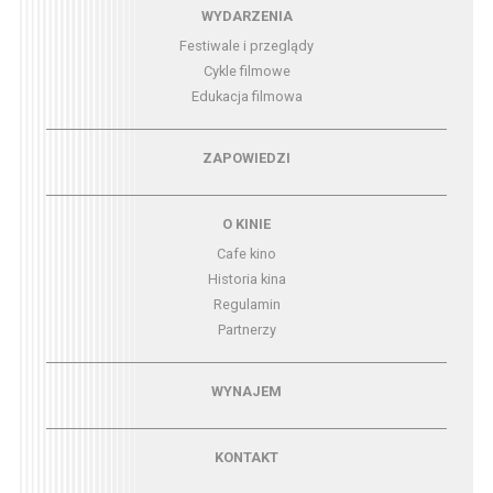
Menu - wydarzenia
WYDARZENIA
Festiwale i przeglądy
Cykle filmowe
Edukacja filmowa
Menu - zapowiedzi
ZAPOWIEDZI
Menu - o kinie
O KINIE
Cafe kino
Historia kina
Regulamin
Partnerzy
Menu - wynajem
WYNAJEM
Menu - kontakt
KONTAKT