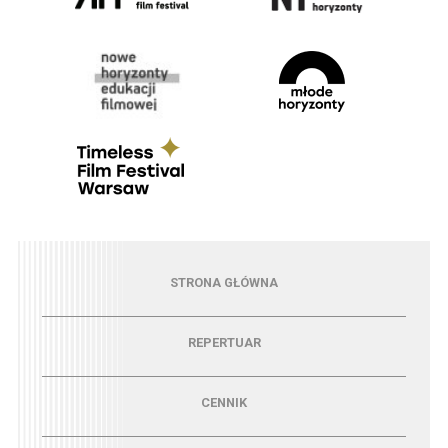
Menu - strona główna
STRONA GŁÓWNA
Menu - repertuar
REPERTUAR
Menu - cennik
CENNIK