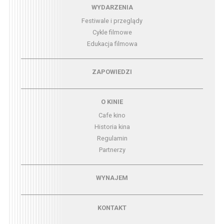
Menu - wydarzenia
WYDARZENIA
Festiwale i przeglądy
Cykle filmowe
Edukacja filmowa
Menu - zapowiedzi
ZAPOWIEDZI
Menu - o kinie
O KINIE
Cafe kino
Historia kina
Regulamin
Partnerzy
Menu - wynajem
WYNAJEM
Menu - kontakt
KONTAKT