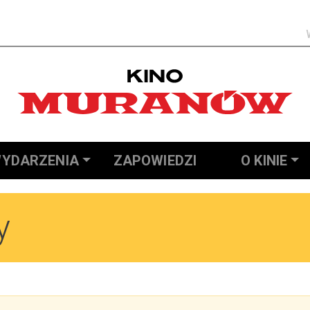
Szukaj
YDARZENIA
ZAPOWIEDZI
O KINIE
y