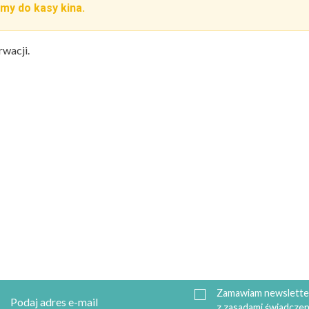
my do kasy kina.
rwacji.
Zamawiam newsletter
z zasadami świadczen