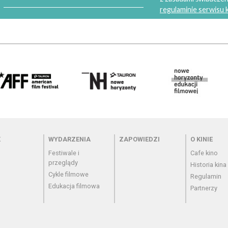
regulaminie serwisu
 - cennik
Menu - wydarzenia
Menu - zapowiedzi
Menu - o
K
WYDARZENIA
ZAPOWIEDZI
O KINIE
Festiwale i
Cafe kino
przeglądy
Historia kina
Cykle filmowe
Regulamin
Edukacja filmowa
Partnerzy