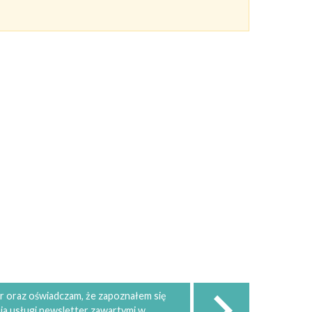
 oraz oświadczam, że zapoznałem się
ia usługi newsletter zawartymi w