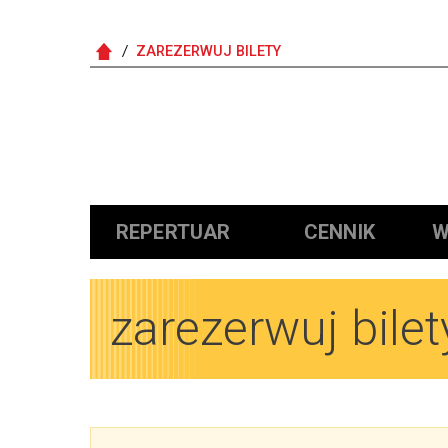
ZAREZERWUJ BILETY
Główna nawigacja
REPERTUAR
CENNIK
W
zarezerwuj bilet