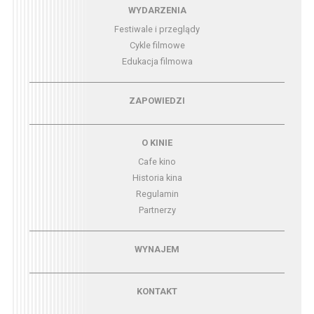
Menu - wydarzenia
WYDARZENIA
Festiwale i przeglądy
Cykle filmowe
Edukacja filmowa
Menu - zapowiedzi
ZAPOWIEDZI
Menu - o kinie
O KINIE
Cafe kino
Historia kina
Regulamin
Partnerzy
Menu - wynajem
WYNAJEM
Menu - kontakt
KONTAKT