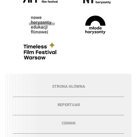
Menu - strona główna
STRONA GŁÓWNA
Menu - repertuar
REPERTUAR
Menu - cennik
CENNIK