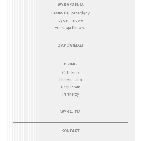
Menu - wydarzenia
WYDARZENIA
Festiwale i przeglądy
Cykle filmowe
Edukacja filmowa
Menu - zapowiedzi
ZAPOWIEDZI
Menu - o kinie
O KINIE
Cafe kino
Historia kina
Regulamin
Partnerzy
Menu - wynajem
WYNAJEM
Menu - kontakt
KONTAKT