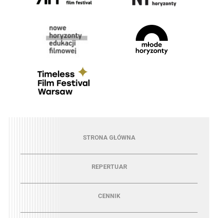
Menu - strona główna
STRONA GŁÓWNA
Menu - repertuar
REPERTUAR
Menu - cennik
CENNIK