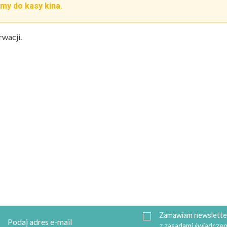
my do kasy kina.
rwacji.
Zamawiam newsletter
z zasadami świadczen