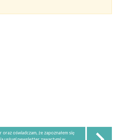
 oraz oświadczam, że zapoznałem się
ia usługi newsletter zawartymi w