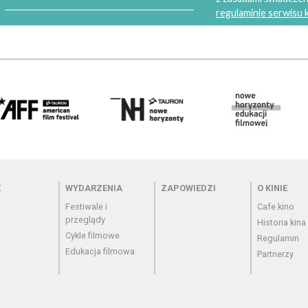
regulaminie serwisu
 - cennik
Menu - wydarzenia
Menu - zapowiedzi
Menu - o
K
WYDARZENIA
ZAPOWIEDZI
O KINIE
Festiwale i
Cafe kino
przeglądy
Historia kina
Cykle filmowe
Regulamin
Edukacja filmowa
Partnerzy