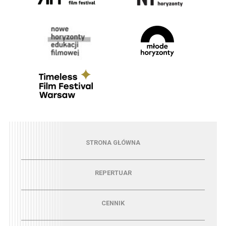
Menu - strona główna
STRONA GŁÓWNA
Menu - repertuar
REPERTUAR
Menu - cennik
CENNIK