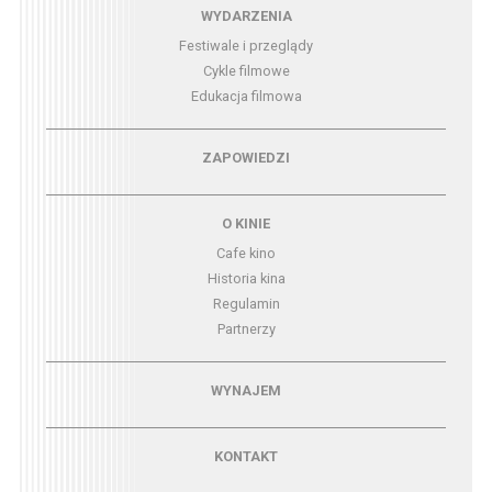
Menu - wydarzenia
WYDARZENIA
Festiwale i przeglądy
Cykle filmowe
Edukacja filmowa
Menu - zapowiedzi
ZAPOWIEDZI
Menu - o kinie
O KINIE
Cafe kino
Historia kina
Regulamin
Partnerzy
Menu - wynajem
WYNAJEM
Menu - kontakt
KONTAKT