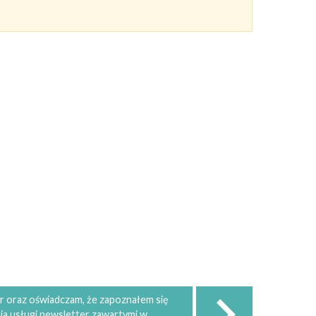
 oraz oświadczam, że zapoznałem się
ia usługi newsletter zawartymi w