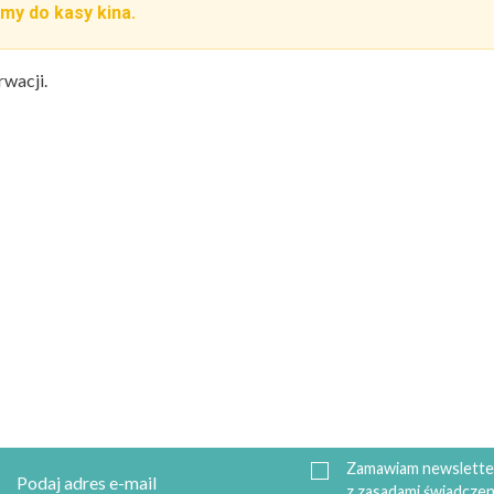
my do kasy kina.
rwacji.
Zamawiam newsletter
z zasadami świadczen