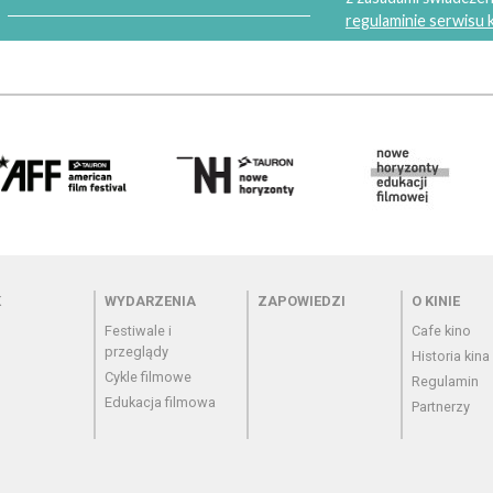
regulaminie serwisu
 - cennik
Menu - wydarzenia
Menu - zapowiedzi
Menu - o
K
WYDARZENIA
ZAPOWIEDZI
O KINIE
Festiwale i
Cafe kino
przeglądy
Historia kina
Cykle filmowe
Regulamin
Edukacja filmowa
Partnerzy