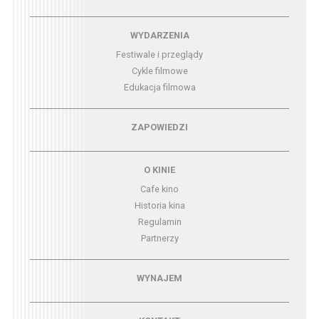
Menu - wydarzenia
WYDARZENIA
Festiwale i przeglądy
Cykle filmowe
Edukacja filmowa
Menu - zapowiedzi
ZAPOWIEDZI
Menu - o kinie
O KINIE
Cafe kino
Historia kina
Regulamin
Partnerzy
Menu - wynajem
WYNAJEM