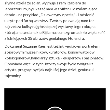
słynne dzieła ze ścian, wyjmuje z ram i zabiera do
laboratorium, by ukazać nam w zbliżeniu oszałamiające
detale – na przykład „Dziewczyny z perłą" - i odsłonić
ukryte pod farbą warstwy. Twórcy pozwalają nam tez
zajrzeć za kulisy najgłośniejszej wystawy tego roku, na
której amsterdamskie Rijksmuseum zgromadziło większość
z istniejących 35 obrazów genialnego Holendra.
Dokument Suzanne Raes jest też intrygującym portretem
zbiorowym muzealników, kuratorów, konserwatorów,
kolekcjonerów, handlarzy sztuką – ekspertów i pasjonatów.
Opowiada więc i o tych, którzy swoje życie związali z
artystą, pragnąc być jak najbliżej jego dzieł, geniuszu i
tajemnicy.