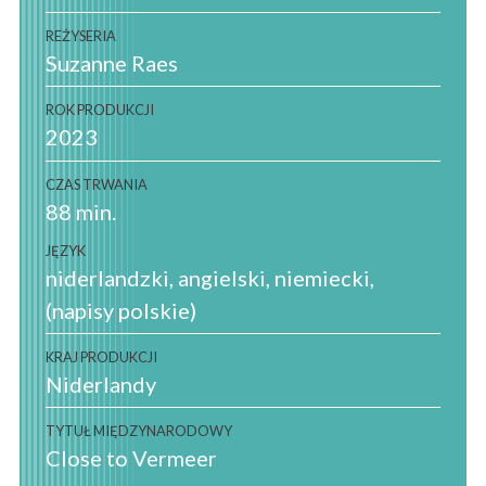
REŻYSERIA
Suzanne Raes
ROK PRODUKCJI
2023
CZAS TRWANIA
88 min.
JĘZYK
niderlandzki
angielski
niemiecki
(napisy polskie)
KRAJ PRODUKCJI
Niderlandy
TYTUŁ MIĘDZYNARODOWY
Close to Vermeer