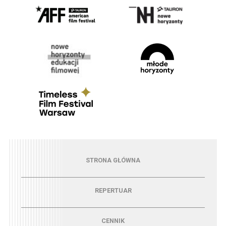
Menu - strona główna
STRONA GŁÓWNA
Menu - repertuar
REPERTUAR
Menu - cennik
CENNIK