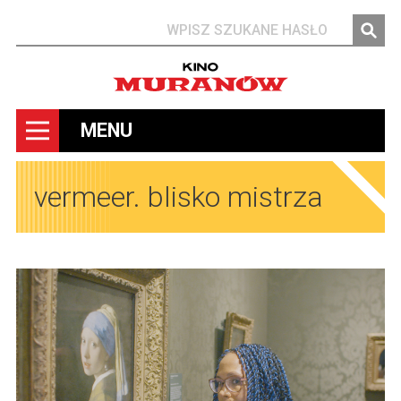
Szukaj
MENU
vermeer. blisko mistrza
Obrazy
Obrazy
Obrazy