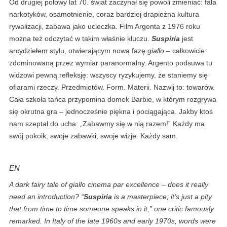
Od drugiej połowy lat 70. świat zaczynał się powoli zmieniać: fala
narkotyków, osamotnienie, coraz bardziej drapieżna kultura
rywalizacji, zabawa jako ucieczka. Film Argenta z 1976 roku
można też odczytać w takim właśnie kluczu.
Suspiria
jest
arcydziełem stylu, otwierającym nową fazę
giallo
– całkowicie
zdominowaną przez wymiar paranormalny. Argento podsuwa tu
widzowi pewną refleksję: wszyscy ryzykujemy, że staniemy się
ofiarami rzeczy. Przedmiotów. Form. Materii. Nazwij to: towarów.
Cała szkoła tańca przypomina domek Barbie, w którym rozgrywa
się okrutna gra – jednocześnie piękna i pociągająca. Jakby ktoś
nam szeptał do ucha: „Zabawmy się w nią razem!” Każdy ma
swój pokoik, swoje zabawki, swoje wizje. Każdy sam.
EN
A dark fairy tale of giallo cinema par excellence – does it really
need an introduction? “
Suspiria
is a masterpiece; it’s just a pity
that from time to time someone speaks in it,” one critic famously
remarked. In Italy of the late 1960s and early 1970s, words were