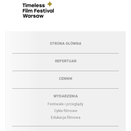
Menu - strona główna
STRONA GŁÓWNA
Menu - repertuar
REPERTUAR
Menu - cennik
CENNIK
Menu - wydarzenia
WYDARZENIA
Festiwale i przeglądy
Cykle filmowe
Edukacja filmowa