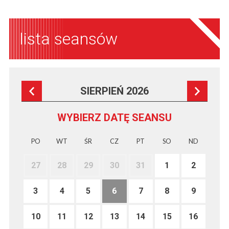
lista seansów
SIERPIEŃ 2026
WYBIERZ DATĘ SEANSU
PO
WT
ŚR
CZ
PT
SO
ND
27
28
29
30
31
1
2
3
4
5
6
7
8
9
10
11
12
13
14
15
16