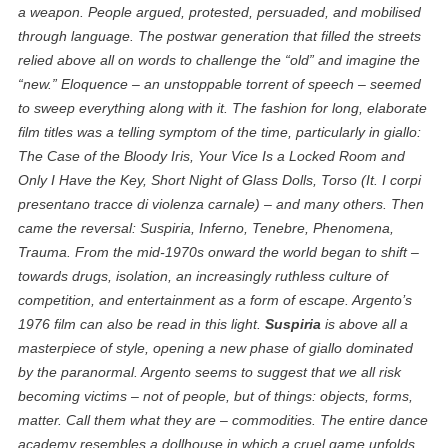
a weapon. People argued, protested, persuaded, and mobilised
through language. The postwar generation that filled the streets
relied above all on words to challenge the “old” and imagine the
“new.” Eloquence – an unstoppable torrent of speech – seemed
to sweep everything along with it. The fashion for long, elaborate
film titles was a telling symptom of the time, particularly in giallo:
The Case of the Bloody Iris, Your Vice Is a Locked Room and
Only I Have the Key, Short Night of Glass Dolls, Torso (It. I corpi
presentano tracce di violenza carnale) – and many others. Then
came the reversal: Suspiria, Inferno, Tenebre, Phenomena,
Trauma. From the mid-1970s onward the world began to shift –
towards drugs, isolation, an increasingly ruthless culture of
competition, and entertainment as a form of escape. Argento’s
1976 film can also be read in this light.
Suspiria
is above all a
masterpiece of style, opening a new phase of giallo dominated
by the paranormal. Argento seems to suggest that we all risk
becoming victims – not of people, but of things: objects, forms,
matter. Call them what they are – commodities. The entire dance
academy resembles a dollhouse in which a cruel game unfolds,