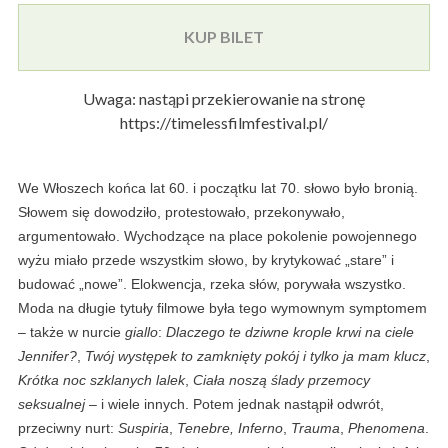
KUP BILET
Uwaga: nastąpi przekierowanie na stronę
https://timelessfilmfestival.pl/
We Włoszech końca lat 60. i początku lat 70. słowo było bronią.
Słowem się dowodziło, protestowało, przekonywało,
argumentowało. Wychodzące na place pokolenie powojennego
wyżu miało przede wszystkim słowo, by krytykować „stare” i
budować „nowe”. Elokwencja, rzeka słów, porywała wszystko.
Moda na długie tytuły filmowe była tego wymownym symptomem
– także w nurcie
giallo
:
Dlaczego te dziwne krople krwi na ciele
Jennifer?
,
Twój występek to zamknięty pokój i tylko ja mam klucz
,
Krótka noc szklanych lalek
,
Ciała noszą ślady przemocy
seksualnej
– i wiele innych. Potem jednak nastąpił odwrót,
przeciwny nurt:
Suspiria
,
Tenebre,
Inferno
,
Trauma
,
Phenomena
.