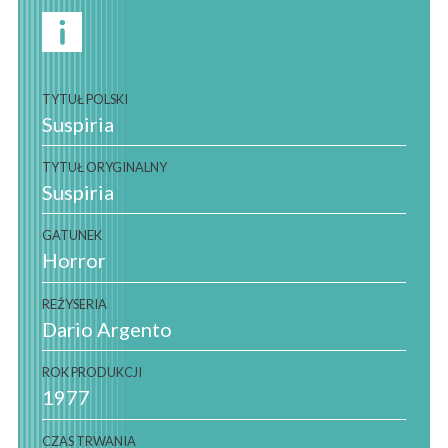
TYTUŁ POLSKI
Suspiria
TYTUŁ ORYGINALNY
Suspiria
GATUNEK
Horror
REŻYSERIA
Dario Argento
ROK PRODUKCJI
1977
CZAS TRWANIA