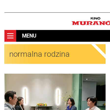
Szuka
MENU
normalna rodzina
Obrazy
Obrazy