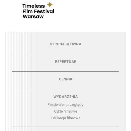
Menu - strona główna
STRONA GŁÓWNA
Menu - repertuar
REPERTUAR
Menu - cennik
CENNIK
Menu - wydarzenia
WYDARZENIA
Festiwale i przeglądy
Cykle filmowe
Edukacja filmowa