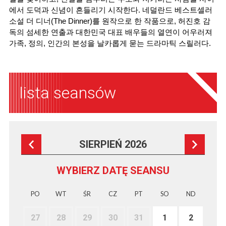
에서 도덕과 신념이 흔들리기 시작한다. 네덜란드 베스트셀러 
소설 더 디너(The Dinner)를 원작으로 한 작품으로, 허진호 감
독의 섬세한 연출과 대한민국 대표 배우들의 열연이 어우러져 
가족, 정의, 인간의 본성을 날카롭게 묻는 드라마틱 스릴러다.
lista seansów
SIERPIEŃ 2026
WYBIERZ DATĘ SEANSU
PO
WT
ŚR
CZ
PT
SO
ND
27
28
29
30
31
1
2