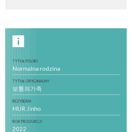
TYTUŁ POLSKI
Normalna rodzina
TYTUŁ ORYGINALNY
보통의가족
REŻYSERIA
HUR Jinho
ROK PRODUKCJI
2022