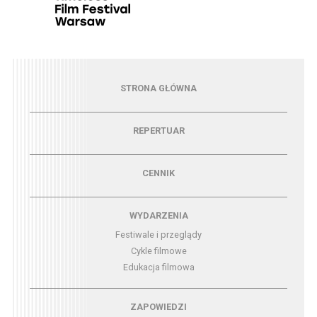
Menu - strona główna
STRONA GŁÓWNA
Menu - repertuar
REPERTUAR
Menu - cennik
CENNIK
Menu - wydarzenia
WYDARZENIA
Festiwale i przeglądy
Cykle filmowe
Edukacja filmowa
Menu - zapowiedzi
ZAPOWIEDZI