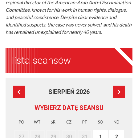
regional director of the American-Arab Anti-Discrimination
Committee, known for his work in human rights, dialogue,
and peaceful coexistence. Despite clear evidence and
identified suspects, the case was never solved, and his death
has remained unexplained for nearly 40 years.
lista seansów
SIERPIEŃ 2026
WYBIERZ DATĘ SEANSU
PO
WT
ŚR
CZ
PT
SO
ND
27
28
29
30
31
1
2