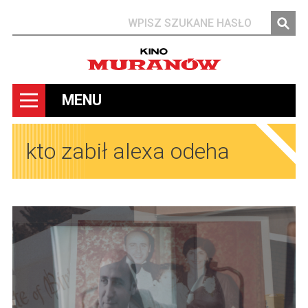
Szukaj
MENU
kto zabił alexa odeha
Obrazy
Obrazy