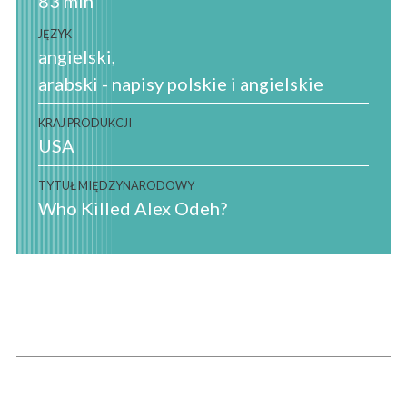
83 min
JĘZYK
angielski
arabski - napisy polskie i angielskie
KRAJ PRODUKCJI
USA
TYTUŁ MIĘDZYNARODOWY
Who Killed Alex Odeh?