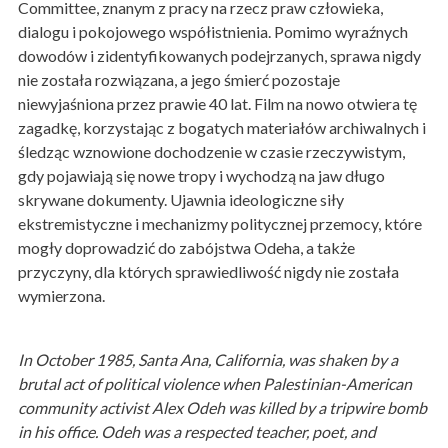
Committee, znanym z pracy na rzecz praw człowieka,
dialogu i pokojowego współistnienia. Pomimo wyraźnych
dowod
ó
w i zidentyfikowanych podejrzanych, sprawa nigdy
nie została rozwiązana, a jego ś
mier
ć pozostaje
niewyjaśniona przez prawie 40 lat. Film na nowo otwiera tę
zagadkę, korzystając z bogatych materiałów archiwalnych i
śledząc wznowione dochodzenie w czasie rzeczywistym,
gdy pojawiają się nowe tropy i wychodzą na jaw długo
skrywane dokumenty. Ujawnia ideologiczne siły
ekstremistyczne i mechanizmy politycznej przemocy, kt
ó
re
mogły doprowadzić do zab
ó
jstwa Odeha, a także
przyczyny, dla kt
ó
rych sprawiedliwość nigdy nie została
wymierzona.
In October 1985, Santa Ana, California, was shaken by a
brutal act of political violence when Palestinian-American
community activist Alex Odeh was killed by a tripwire bomb
in his office. Odeh was a respected teacher, poet, and