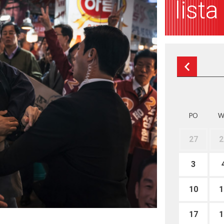
list
PO
W
27
2
3
10
1
17
1