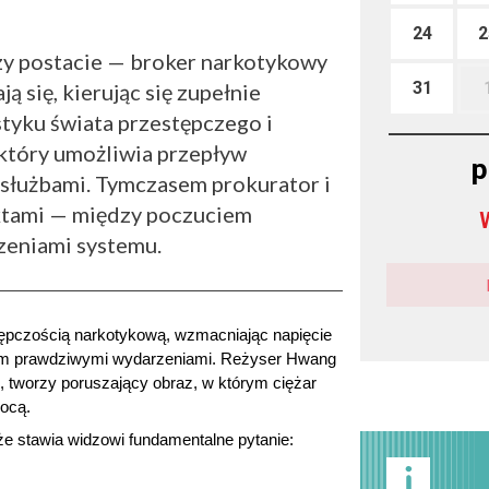
24
2
trzy postacie — broker narkotykowy
31
ą się, kierując się zupełnie
styku świata przestępczego i
który umożliwia przepływ
p
a służbami. Tymczasem prokurator i
iktami — między poczuciem
czeniami systemu.
tępczością narkotykową, wzmacniając napięcie 
nym prawdziwymi wydarzeniami. Reżyser Hwang 
 tworzy poruszający obraz, w którym ciężar 
ocą.
kże stawia widzowi fundamentalne pytanie: 