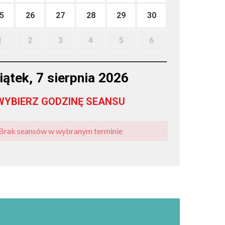
5
26
27
28
29
30
1
2
3
4
5
6
iątek, 7 sierpnia 2026
WYBIERZ GODZINĘ SEANSU
Brak seansów w wybranym terminie