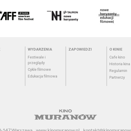
 - cennik
Menu - wydarzenia
Menu - zapowiedzi
Menu - o
K
WYDARZENIA
ZAPOWIEDZI
O KINIE
Festiwale i
Cafe kino
przeglądy
Historia kina
Cykle filmowe
Regulamin
Edukacja filmowa
Partnerzy
 00-147 Warszawa
www.kinomuranow.pl
kontakt@kinomuranow.