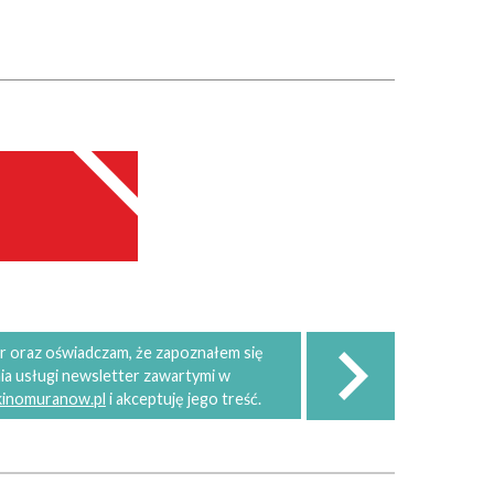
 oraz oświadczam, że zapoznałem się
ia usługi newsletter zawartymi w
 kinomuranow.pl
i akceptuję jego treść.