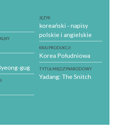
JĘZYK
koreański - napisy
polskie i angielskie
NALNY
KRAJ PRODUKCJI
Korea Południowa
yeong-gug
TYTUŁ MIĘDZYNARODOWY
Yadang: The Snitch
I
A