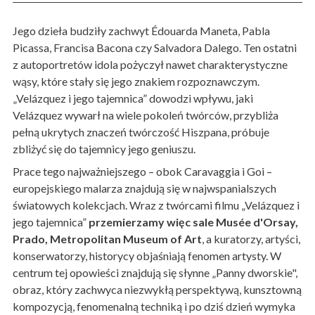
Jego dzieła budziły zachwyt Édouarda Maneta, Pabla
Picassa, Francisa Bacona czy Salvadora Dalego. Ten ostatni
z autoportretów idola pożyczył nawet charakterystyczne
wąsy, które stały się jego znakiem rozpoznawczym.
„Velázquez i jego tajemnica” dowodzi wpływu, jaki
Velázquez wywarł na wiele pokoleń twórców, przybliża
pełną ukrytych znaczeń twórczość Hiszpana, próbuje
zbliżyć się do tajemnicy jego geniuszu.
Prace tego najważniejszego – obok Caravaggia i Goi –
europejskiego malarza znajdują się w najwspanialszych
światowych kolekcjach. Wraz z twórcami filmu „Velázquez i
jego tajemnica”
przemierzamy więc sale Musée d'Orsay,
Prado, Metropolitan Museum of Art
, a kuratorzy, artyści,
konserwatorzy, historycy objaśniają fenomen artysty. W
centrum tej opowieści znajdują się słynne „Panny dworskie",
obraz, który zachwyca niezwykłą perspektywą, kunsztowną
kompozycją, fenomenalną techniką i po dziś dzień wymyka