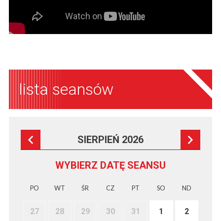
lista seansów
SIERPIEŃ 2026
WYBIERZ DATĘ SEANSU
PO
WT
ŚR
CZ
PT
SO
ND
27
28
29
30
31
1
2