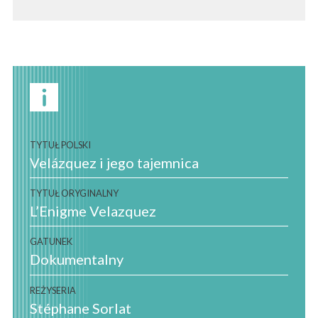
TYTUŁ POLSKI
Velázquez i jego tajemnica
TYTUŁ ORYGINALNY
L’Enigme Velazquez
GATUNEK
Dokumentalny
REŻYSERIA
Stéphane Sorlat