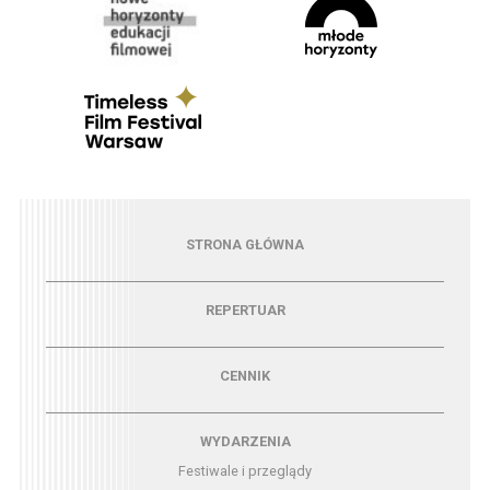
Menu - strona główna
STRONA GŁÓWNA
Menu - repertuar
REPERTUAR
Menu - cennik
CENNIK
Menu - wydarzenia
WYDARZENIA
Festiwale i przeglądy