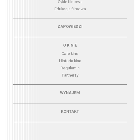
Cykle filmowe
Edukacja filmowa
Menu - zapowiedzi
ZAPOWIEDZI
Menu - o kinie
O KINIE
Cafe kino
Historia kina
Regulamin
Partnerzy
Menu - wynajem
WYNAJEM
Menu - kontakt
KONTAKT