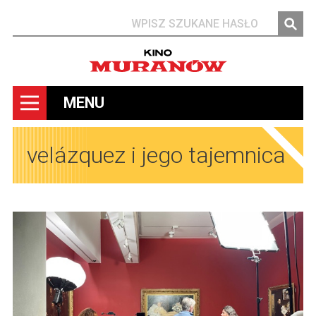
Szukaj
MENU
velázquez i jego tajemnica
Obrazy
Obrazy