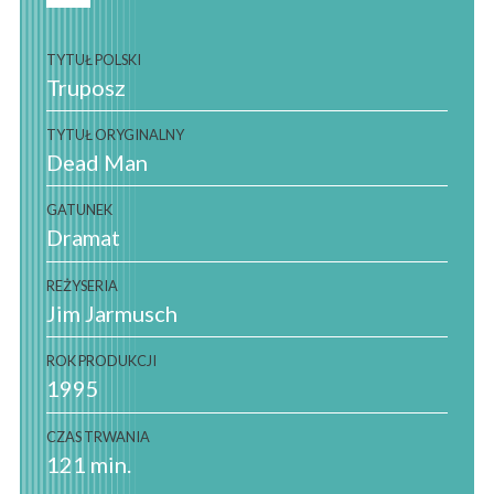
TYTUŁ POLSKI
Truposz
TYTUŁ ORYGINALNY
Dead Man
GATUNEK
Dramat
REŻYSERIA
Jim Jarmusch
ROK PRODUKCJI
1995
CZAS TRWANIA
121 min.