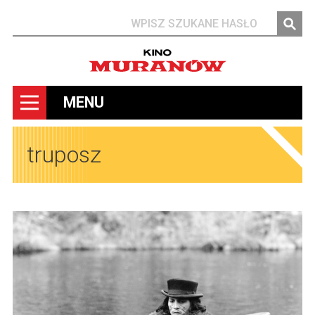
Szukaj
MENU
truposz
Obrazy