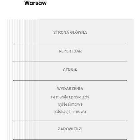
Menu - strona główna
STRONA GŁÓWNA
Menu - repertuar
REPERTUAR
Menu - cennik
CENNIK
Menu - wydarzenia
WYDARZENIA
Festiwale i przeglądy
Cykle filmowe
Edukacja filmowa
Menu - zapowiedzi
ZAPOWIEDZI