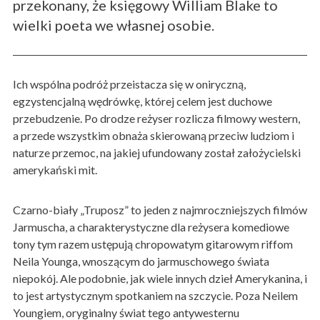
przekonany, że księgowy William Blake to
wielki poeta we własnej osobie.
Ich wspólna podróż przeistacza się w oniryczną,
egzystencjalną wędrówkę, której celem jest duchowe
przebudzenie. Po drodze reżyser rozlicza filmowy western,
a przede wszystkim obnaża skierowaną przeciw ludziom i
naturze przemoc, na jakiej ufundowany został założycielski
amerykański mit.
Czarno-biały „Truposz” to jeden z najmroczniejszych filmów
Jarmuscha, a charakterystyczne dla reżysera komediowe
tony tym razem ustępują chropowatym gitarowym riffom
Neila Younga, wnoszącym do jarmuschowego świata
niepokój. Ale podobnie, jak wiele innych dzieł Amerykanina, i
to jest artystycznym spotkaniem na szczycie. Poza Neilem
Youngiem, oryginalny świat tego antywesternu