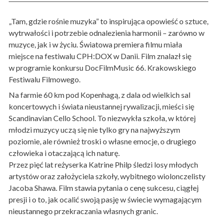
„Tam, gdzie rośnie muzyka” to inspirująca opowieść o sztuce,
wytrwałości i potrzebie odnalezienia harmonii – zarówno w
muzyce, jak i w życiu. Światowa premiera filmu miała
miejsce na festiwalu CPH:DOX w Danii. Film znalazł się
w programie konkursu DocFilmMusic 66. Krakowskiego
Festiwalu Filmowego.
Na farmie 60 km pod Kopenhagą, z dala od wielkich sal
koncertowych i świata nieustannej rywalizacji, mieści się
Scandinavian Cello School. To niezwykła szkoła, w której
młodzi muzycy uczą się nie tylko gry na najwyższym
poziomie, ale również troski o własne emocje, o drugiego
człowieka i otaczającą ich naturę.
Przez pięć lat reżyserka Katrine Philp śledzi losy młodych
artystów oraz założyciela szkoły, wybitnego wiolonczelisty
Jacoba Shawa. Film stawia pytania o cenę sukcesu, ciągłej
presji i o to, jak ocalić swoją pasję w świecie wymagającym
nieustannego przekraczania własnych granic.