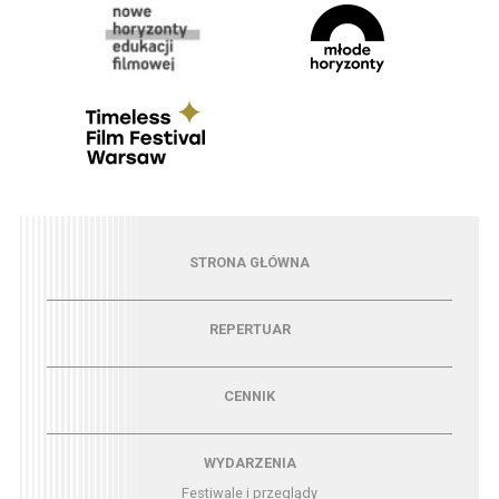
Menu - strona główna
STRONA GŁÓWNA
Menu - repertuar
REPERTUAR
Menu - cennik
CENNIK
Menu - wydarzenia
WYDARZENIA
Festiwale i przeglądy