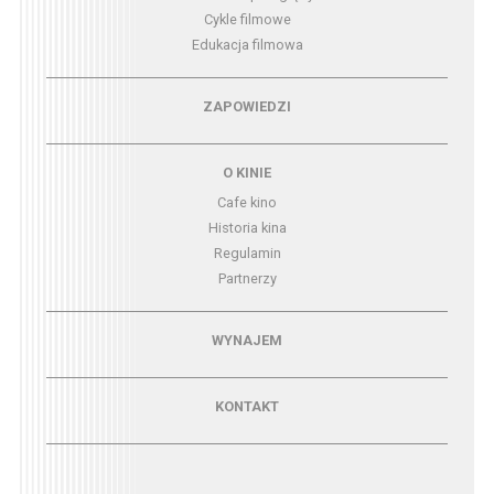
Cykle filmowe
Edukacja filmowa
Menu - zapowiedzi
ZAPOWIEDZI
Menu - o kinie
O KINIE
Cafe kino
Historia kina
Regulamin
Partnerzy
Menu - wynajem
WYNAJEM
Menu - kontakt
KONTAKT