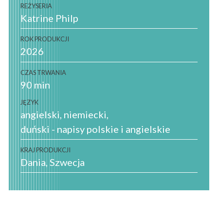
REŻYSERIA
Katrine Philp
ROK PRODUKCJI
2026
CZAS TRWANIA
90 min
JĘZYK
angielski
niemiecki
duński - napisy polskie i angielskie
KRAJ PRODUKCJI
Dania
Szwecja