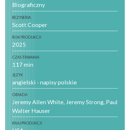
Biograficzny
REŻYSERIA
Scott Cooper
ROK PRODUKCJI
2025
CZAS TRWANIA
117 min
JĘZYK
angielski - napisy polskie
OBSADA
Jeremy Allen White, Jeremy Strong, Paul
Walter Hauser
KRAJ PRODUKCJI