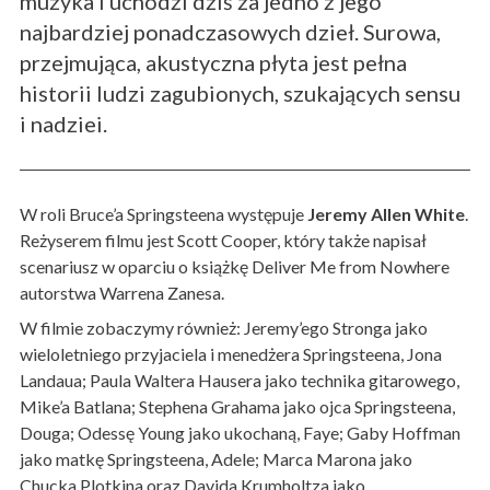
muzyka i uchodzi dziś za jedno z jego
najbardziej ponadczasowych dzieł. Surowa,
przejmująca, akustyczna płyta jest pełna
historii ludzi zagubionych, szukających sensu
i nadziei.
W roli Bruce’a Springsteena występuje
Jeremy Allen White
.
Reżyserem filmu jest Scott Cooper, który także napisał
scenariusz w oparciu o książkę Deliver Me from Nowhere
autorstwa Warrena Zanesa.
W filmie zobaczymy również: Jeremy’ego Stronga jako
wieloletniego przyjaciela i menedżera Springsteena, Jona
Landaua; Paula Waltera Hausera jako technika gitarowego,
Mike’a Batlana; Stephena Grahama jako ojca Springsteena,
Douga; Odessę Young jako ukochaną, Faye; Gaby Hoffman
jako matkę Springsteena, Adele; Marca Marona jako
Chucka Plotkina oraz Davida Krumholtza jako