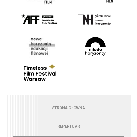
Menu - strona główna
STRONA GŁÓWNA
Menu - repertuar
REPERTUAR