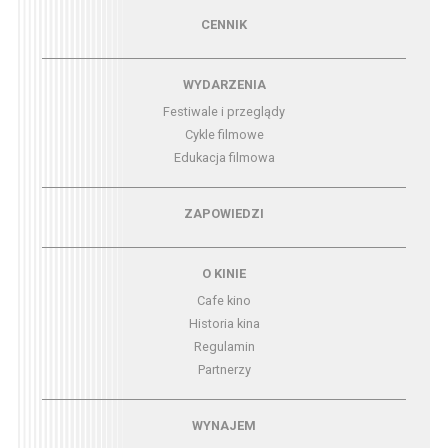
Menu - cennik
CENNIK
Menu - wydarzenia
WYDARZENIA
Festiwale i przeglądy
Cykle filmowe
Edukacja filmowa
Menu - zapowiedzi
ZAPOWIEDZI
Menu - o kinie
O KINIE
Cafe kino
Historia kina
Regulamin
Partnerzy
Menu - wynajem
WYNAJEM