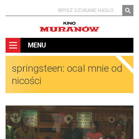
Szukaj
MENU
springsteen: ocal mnie od
nicości
Obrazy
Obrazy
Obrazy
Obrazy
Obrazy