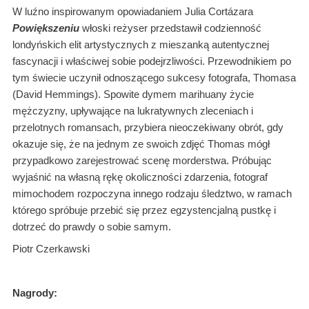
W luźno inspirowanym opowiadaniem Julia Cortázara
Powiększeniu
włoski reżyser przedstawił codzienność
londyńskich elit artystycznych z mieszanką autentycznej
fascynacji i właściwej sobie podejrzliwości. Przewodnikiem po
tym świecie uczynił odnoszącego sukcesy fotografa, Thomasa
(David Hemmings). Spowite dymem marihuany życie
mężczyzny, upływające na lukratywnych zleceniach i
przelotnych romansach, przybiera nieoczekiwany obrót, gdy
okazuje się, że na jednym ze swoich zdjęć Thomas mógł
przypadkowo zarejestrować scenę morderstwa. Próbując
wyjaśnić na własną rękę okoliczności zdarzenia, fotograf
mimochodem rozpoczyna innego rodzaju śledztwo, w ramach
którego spróbuje przebić się przez egzystencjalną pustkę i
dotrzeć do prawdy o sobie samym.
Piotr Czerkawski
Nagrody: