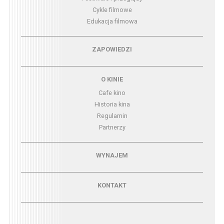
Cykle filmowe
Edukacja filmowa
Menu - zapowiedzi
ZAPOWIEDZI
Menu - o kinie
O KINIE
Cafe kino
Historia kina
Regulamin
Partnerzy
Menu - wynajem
WYNAJEM
Menu - kontakt
KONTAKT