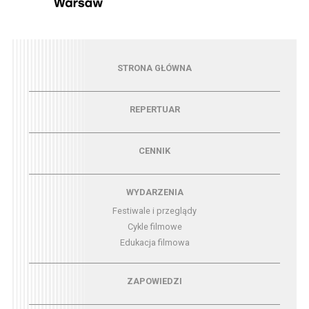
Menu - strona główna
STRONA GŁÓWNA
Menu - repertuar
REPERTUAR
Menu - cennik
CENNIK
Menu - wydarzenia
WYDARZENIA
Festiwale i przeglądy
Cykle filmowe
Edukacja filmowa
Menu - zapowiedzi
ZAPOWIEDZI