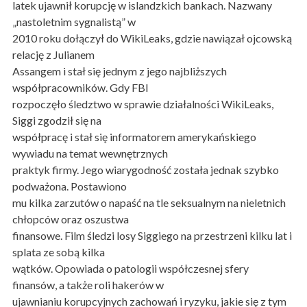
latek ujawnił korupcję w islandzkich bankach. Nazwany
„nastoletnim sygnalistą” w
2010 roku dołączył do WikiLeaks, gdzie nawiązał ojcowską
relację z Julianem
Assangem i stał się jednym z jego najbliższych
współpracowników. Gdy FBI
rozpoczęło śledztwo w sprawie działalności WikiLeaks,
Siggi zgodził się na
współpracę i stał się informatorem amerykańskiego
wywiadu na temat wewnętrznych
praktyk firmy. Jego wiarygodność została jednak szybko
podważona. Postawiono
mu kilka zarzutów o napaść na tle seksualnym na nieletnich
chłopców oraz oszustwa
finansowe. Film śledzi losy Siggiego na przestrzeni kilku lat i
splata ze sobą kilka
wątków. Opowiada o patologii współczesnej sfery
finansów, a także roli hakerów w
ujawnianiu korupcyjnych zachowań i ryzyku, jakie się z tym