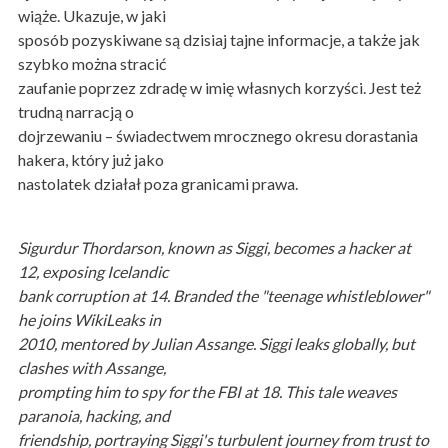
wiąże. Ukazuje, w jaki
sposób pozyskiwane są dzisiaj tajne informacje, a także jak
szybko można stracić
zaufanie poprzez zdradę w imię własnych korzyści. Jest też
trudną narracją o
dojrzewaniu – świadectwem mrocznego okresu dorastania
hakera, który już jako
nastolatek działał poza granicami prawa.
Sigurdur Thordarson, known as Siggi, becomes a hacker at
12, exposing Icelandic
bank corruption at 14. Branded the "teenage whistleblower"
he joins WikiLeaks in
2010, mentored by Julian Assange. Siggi leaks globally, but
clashes with Assange,
prompting him to spy for the FBI at 18. This tale weaves
paranoia, hacking, and
friendship, portraying Siggi's turbulent journey from trust to