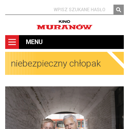
Szukaj
MENU
niebezpieczny chłopak
Obrazy
Obrazy