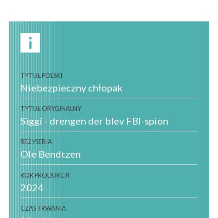
TYTUŁ POLSKI
Niebezpieczny chłopak
TYTUŁ ORYGINALNY
Siggi - drengen der blev FBI-spion
REŻYSERIA
Ole Bendtzen
ROK PRODUKCJI
2024
CZAS TRWANIA