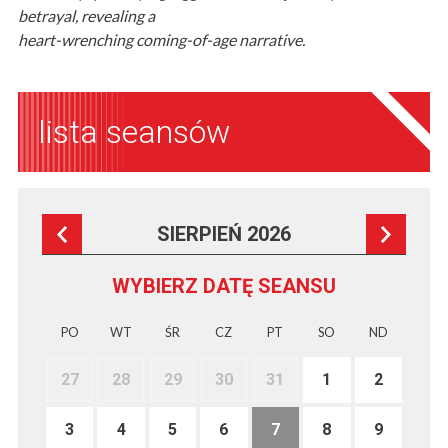
betrayal, revealing a
heart-wrenching coming-of-age narrative.
lista seansów
SIERPIEŃ 2026
WYBIERZ DATĘ SEANSU
PO
WT
ŚR
CZ
PT
SO
ND
27
28
29
30
31
1
2
3
4
5
6
7
8
9