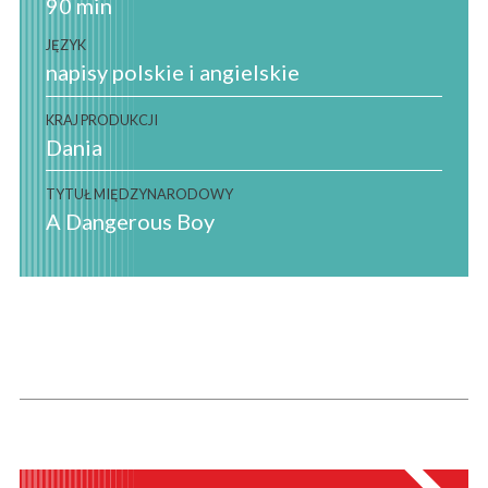
90 min
JĘZYK
napisy polskie i angielskie
KRAJ PRODUKCJI
Dania
TYTUŁ MIĘDZYNARODOWY
A Dangerous Boy