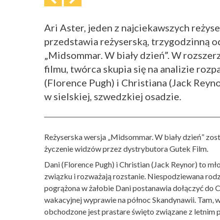
Ari Aster, jeden z najciekawszych reży
przedstawia reżyserską, trzygodzinną o
„Midsommar. W biały dzień”. W rozszer
filmu, twórca skupia się na analizie roz
(Florence Pugh) i Christiana (Jack Reyn
w sielskiej, szwedzkiej osadzie.
Reżyserska wersja „Midsommar. W biały dzień” zost
życzenie widzów przez dystrybutora Gutek Film.
Dani (Florence Pugh) i Christian (Jack Reynor) to m
związku i rozważają rozstanie. Niespodziewana rodzin
pogrążona w żałobie Dani postanawia dołączyć do Chr
wakacyjnej wyprawie na północ Skandynawii. Tam, w o
obchodzone jest prastare święto związane z letnim