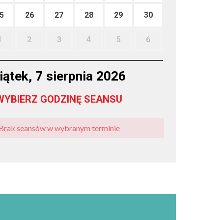
5
26
27
28
29
30
1
2
3
4
5
6
iątek, 7 sierpnia 2026
WYBIERZ GODZINĘ SEANSU
Brak seansów w wybranym terminie