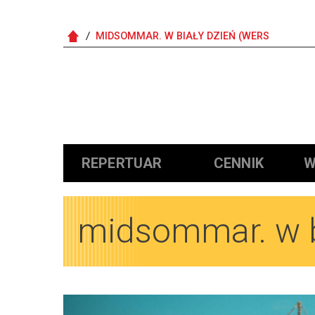
MIDSOMMAR. W BIAŁY DZIEŃ (WERS
Główna nawigacja
REPERTUAR
CENNIK
W
midsommar. w bi
Obrazy
Obrazy