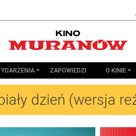
Szukaj
YDARZENIA
ZAPOWIEDZI
O KINIE
ały dzień (wersja re