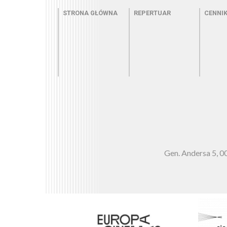
Menu - strona główna
Menu - repertuar
Menu
STRONA GŁÓWNA
REPERTUAR
CENNI
Gen. Andersa 5,