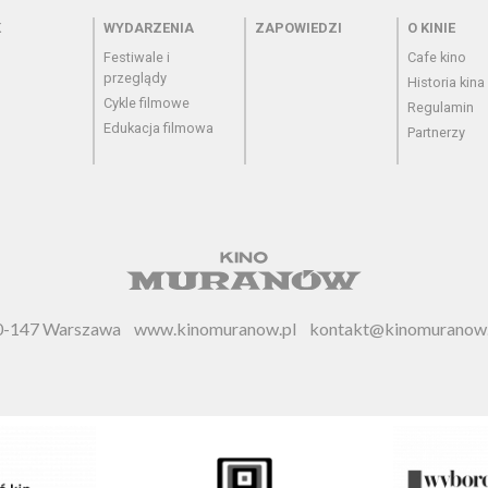
 - cennik
Menu - wydarzenia
Menu - zapowiedzi
Menu - o
K
WYDARZENIA
ZAPOWIEDZI
O KINIE
Festiwale i
Cafe kino
przeglądy
Historia kina
Cykle filmowe
Regulamin
Edukacja filmowa
Partnerzy
 00-147 Warszawa
www.kinomuranow.pl
kontakt@kinomuranow.