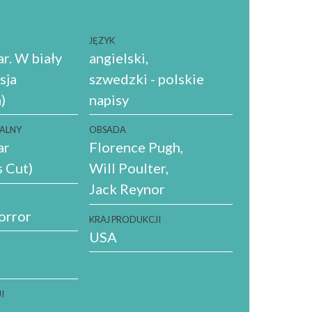
JĘZYK
. W biały
angielski
sja
szwedzki - polskie
)
napisy
NALNY
OBSADA
ar
Florence Pugh
s Cut)
Will Poulter
Jack Reynor
orror
KRAJ PRODUKCJI
USA
I