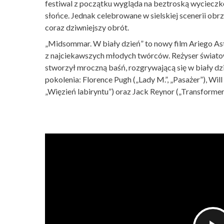
festiwal z początku wygląda na beztroską wycieczkę 
słońce. Jednak celebrowane w sielskiej scenerii obr
coraz dziwniejszy obrót.
„Midsommar. W biały dzień” to nowy film Ariego Ast
z najciekawszych młodych twórców. Reżyser świato
stworzył mroczną baśń, rozgrywającą się w biały d
pokolenia: Florence Pugh („Lady M.”, „Pasażer”), Will
„Więzień labiryntu”) oraz Jack Reynor („Transforme