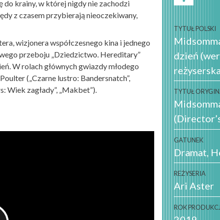
do krainy, w której nigdy nie zachodzi
zędy z czasem przybierają nieoczekiwany,
TYTUŁ POLSKI
Midsommar
era, wizjonera współczesnego kina i jednego
dzień (wer
wego przeboju „Dziedzictwo. Hereditary”
zień. W rolach głównych gwiazdy młodego
reżyserska
 Poulter („Czarne lustro: Bandersnatch”,
rs: Wiek zagłady”, „Makbet”).
TYTUŁ ORYGI
Midsomm
(Director’
GATUNEK
Dramat
H
REŻYSERIA
Ari Aster
ROK PRODUKCJ
2019