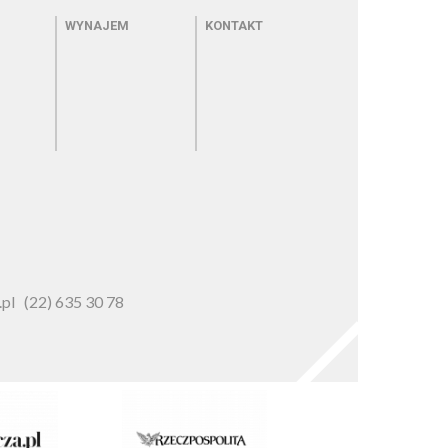
 kinie
Menu - wynajem
Menu - kontakt
WYNAJEM
KONTAKT
pl
(22) 635 30 78