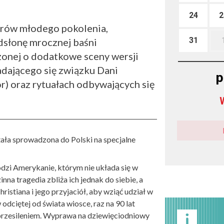
24
2
serów młodego pokolenia,
31
dsłonę mrocznej baśni
zonej o dodatkowe sceny wersji
padającego się związku Dani
p
or) oraz rytuałach odbywających się
ała sprowadzona do Polski na specjalne
łodzi Amerykanie, którym nie układa się w
na tragedia zbliża ich jednak do siebie, a
istiana i jego przyjaciół, aby wziąć udział w
dciętej od świata wiosce, raz na 90 lat
 przesileniem. Wyprawa na dziewięciodniowy