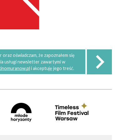
 oraz oświadczam, że zapoznałem się
ia usługi newsletter zawartymi w
 kinomuranow.pl
i akceptuję jego treść.