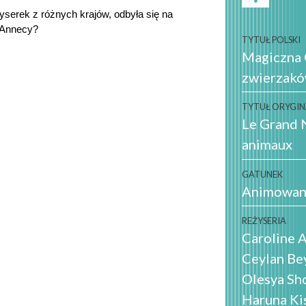
yserek z różnych krajów, odbyła się na 
 Annecy?
TYTUŁ POLSKI
Magiczna
zwierzak
TYTUŁ ORYGI
Le Grand 
animaux
GATUNEK
Animowan
REŻYSERIA
Caroline A
Ceylan Be
Olesya Sh
Haruna Ki