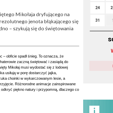
24
2
więtego Mikołaja dryfującego na
31
rezolutnego jenota błąkającego się
dno – szykują się do świętowania
s
 – obficie spadł śnieg. To oznacza, że 
haterowie zaczną świętować i zasiądą do 
ęty Mikołaj musi wydostać się z lodowej 
 usiłują w porę dostarczyć jajka, 
zuka choinki w wykarczowanym lesie, a 
przyjęcie. Różnorodne animacje zainspirowane 
odkryć piękno natury i przypomną, dlaczego co 