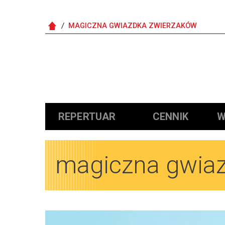
MAGICZNA GWIAZDKA ZWIERZAKÓW
Główna nawigacja
REPERTUAR
CENNIK
W
magiczna gwia
Obrazy
Obrazy
Obrazy
Obrazy
Obrazy
Obrazy