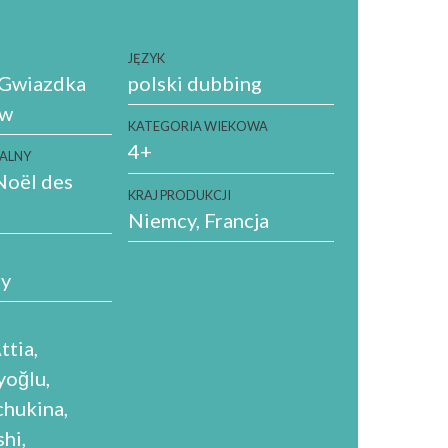
JĘZYK
 Gwiazdka
polski dubbing
ów
KATEGORIA WIEKOWA
4+
NALNY
Noël des
KRAJ PRODUKCJI
Niemcy
Francja
y
ttia
yoğlu
chukina
shi