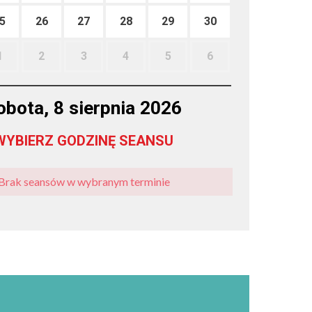
5
26
27
28
29
30
1
2
3
4
5
6
obota, 8 sierpnia 2026
WYBIERZ GODZINĘ SEANSU
Brak seansów w wybranym terminie