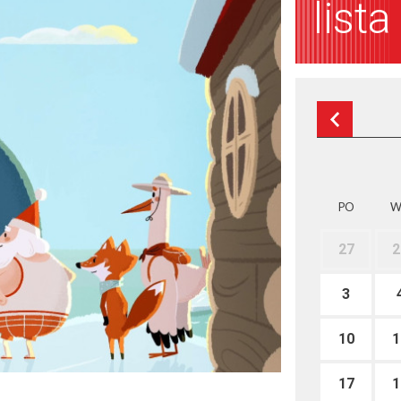
list
PO
W
27
2
3
10
1
17
1