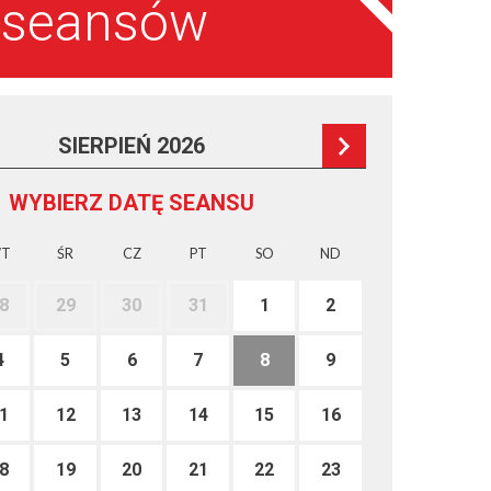
a seansów
SIERPIEŃ 2026
WYBIERZ DATĘ SEANSU
T
ŚR
CZ
PT
SO
ND
8
29
30
31
1
2
4
5
6
7
8
9
1
12
13
14
15
16
8
19
20
21
22
23