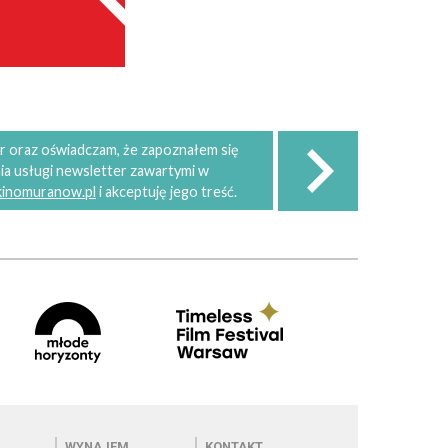
 oraz oświadczam, że zapoznałem się
ia usługi newsletter zawartymi w
 kinomuranow.pl
i akceptuję jego treść.
 kinie
Menu - wynajem
Menu - kontakt
WYNAJEM
KONTAKT