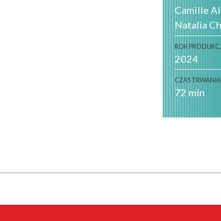
Camille A
Natalia C
ROK PRODUKCJ
2024
CZAS TRWANI
72 min