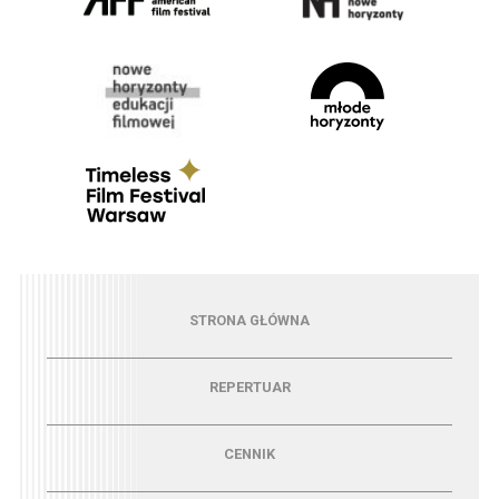
Menu - strona główna
STRONA GŁÓWNA
Menu - repertuar
REPERTUAR
Menu - cennik
CENNIK