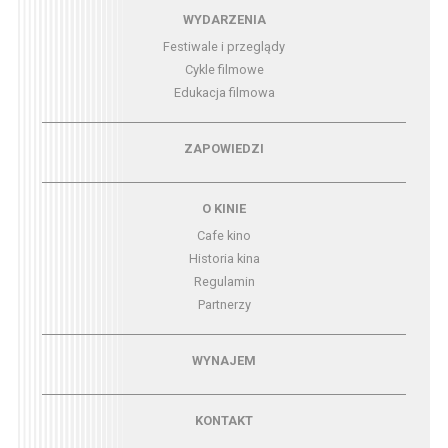
Menu - wydarzenia
WYDARZENIA
Festiwale i przeglądy
Cykle filmowe
Edukacja filmowa
Menu - zapowiedzi
ZAPOWIEDZI
Menu - o kinie
O KINIE
Cafe kino
Historia kina
Regulamin
Partnerzy
Menu - wynajem
WYNAJEM
Menu - kontakt
KONTAKT