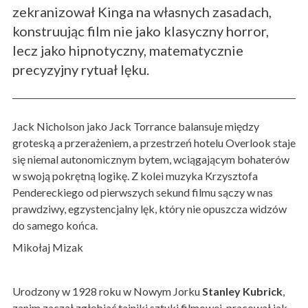
zekranizował Kinga na własnych zasadach,
konstruując film nie jako klasyczny horror,
lecz jako hipnotyczny, matematycznie
precyzyjny rytuał lęku.
Jack Nicholson jako Jack Torrance balansuje między
groteską a przerażeniem, a przestrzeń hotelu Overlook staje
się niemal autonomicznym bytem, wciągającym bohaterów
w swoją pokrętną logikę. Z kolei muzyka Krzysztofa
Pendereckiego od pierwszych sekund filmu sączy w nas
prawdziwy, egzystencjalny lęk, który nie opuszcza widzów
do samego końca.
Mikołaj Mizak
Urodzony w 1928 roku w Nowym Jorku
Stanley Kubrick
,
zanim zaczął zgłębiać tajniki sztuki filmowej, pracował jak