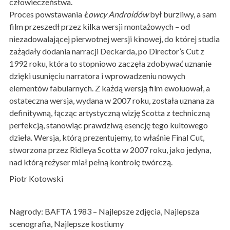
człowieczeństwa.
Proces powstawania
Łowcy Androidów
był burzliwy, a sam
film przeszedł przez kilka wersji montażowych – od
niezadowalającej pierwotnej wersji kinowej, do której studia
zażądały dodania narracji Deckarda, po Director’s Cut z
1992 roku, która to stopniowo zaczęła zdobywać uznanie
dzięki usunięciu narratora i wprowadzeniu nowych
elementów fabularnych. Z każdą wersją film ewoluował, a
ostateczna wersja, wydana w 2007 roku, została uznana za
definitywną, łącząc artystyczną wizję Scotta z techniczną
perfekcją, stanowiąc prawdziwą esencję tego kultowego
dzieła. Wersja, którą prezentujemy, to właśnie Final Cut,
stworzona przez Ridleya Scotta w 2007 roku, jako jedyna,
nad którą reżyser miał pełną kontrolę twórczą.
Piotr Kotowski
Nagrody: BAFTA 1983 – Najlepsze zdjęcia, Najlepsza
scenografia, Najlepsze kostiumy