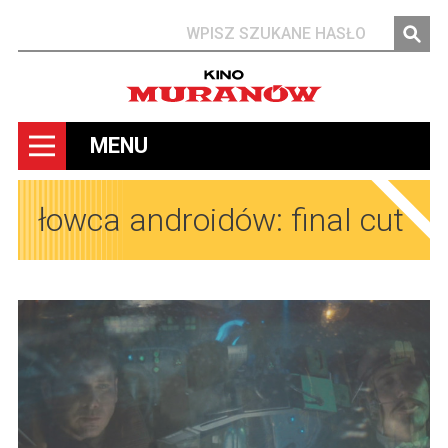
Szukaj
MENU
łowca androidów: final cut
Obrazy
Obrazy
Obrazy
Obrazy
Obrazy