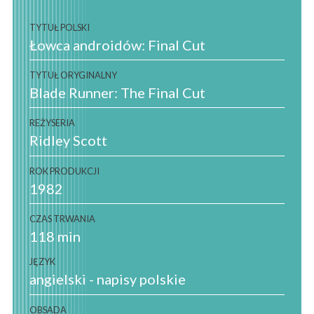
TYTUŁ POLSKI
Łowca androidów: Final Cut
TYTUŁ ORYGINALNY
Blade Runner: The Final Cut
REŻYSERIA
Ridley Scott
ROK PRODUKCJI
1982
CZAS TRWANIA
118 min
JĘZYK
angielski - napisy polskie
OBSADA