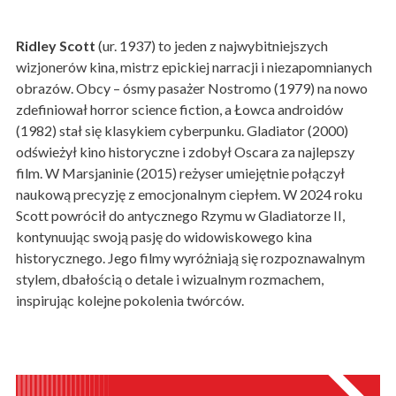
Ridley Scott
(ur. 1937) to jeden z najwybitniejszych
wizjonerów kina, mistrz epickiej narracji i niezapomnianych
obrazów. Obcy – ósmy pasażer Nostromo (1979) na nowo
zdefiniował horror science fiction, a Łowca androidów
(1982) stał się klasykiem cyberpunku. Gladiator (2000)
odświeżył kino historyczne i zdobył Oscara za najlepszy
film. W Marsjaninie (2015) reżyser umiejętnie połączył
naukową precyzję z emocjonalnym ciepłem. W 2024 roku
Scott powrócił do antycznego Rzymu w Gladiatorze II,
kontynuując swoją pasję do widowiskowego kina
historycznego. Jego filmy wyróżniają się rozpoznawalnym
stylem, dbałością o detale i wizualnym rozmachem,
inspirując kolejne pokolenia twórców.