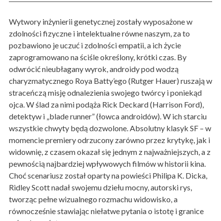
Wytwory inżynierii genetycznej zostały wyposażone w
zdolności fizyczne i intelektualne równe naszym, za to
pozbawiono je uczuć i zdolności empatii, a ich życie
zaprogramowano na ściśle określony, krótki czas. By
odwrócić nieubłagany wyrok, androidy pod wodzą
charyzmatycznego Roya Batty’ego (Rutger Hauer) ruszają w
straceńczą misję odnalezienia swojego twórcy i poniekąd
ojca. W ślad za nimi podąża Rick Deckard (Harrison Ford),
detektyw i „blade runner” (łowca androidów). W ich starciu
wszystkie chwyty będą dozwolone. Absolutny klasyk SF – w
momencie premiery odrzucony zarówno przez krytykę, jak i
widownię, z czasem okazał się jednym z najważniejszych, a z
pewnością najbardziej wpływowych filmów w historii kina.
Choć scenariusz został oparty na powieści Philipa K. Dicka,
Ridley Scott nadał swojemu dziełu mocny, autorski rys,
tworząc pełne wizualnego rozmachu widowisko, a
równocześnie stawiając niełatwe pytania o istotę i granice