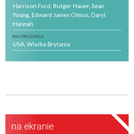
Harrison Ford, Rutger Hauer, Sean
Young, Edward James Olmos, Daryl
Hannah
KRAJ PRODUKCJI
USA
Wielka Brytania
na ekranie