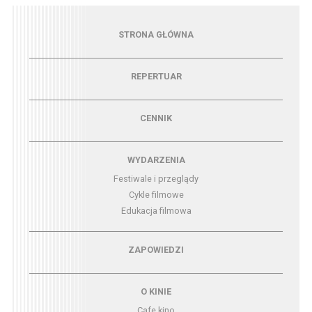
Menu - strona główna
STRONA GŁÓWNA
Menu - repertuar
REPERTUAR
Menu - cennik
CENNIK
Menu - wydarzenia
WYDARZENIA
Festiwale i przeglądy
Cykle filmowe
Edukacja filmowa
Menu - zapowiedzi
ZAPOWIEDZI
Menu - o kinie
O KINIE
Cafe kino