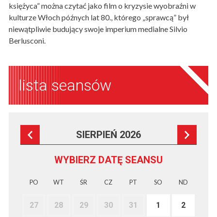
księżyca” można czytać jako film o kryzysie wyobraźni w
kulturze Włoch późnych lat 80., którego „sprawcą” był
niewątpliwie budujący swoje imperium medialne Silvio
Berlusconi.
lista seansów
SIERPIEŃ 2026
WYBIERZ DATĘ SEANSU
PO
WT
ŚR
CZ
PT
SO
ND
27
28
29
30
31
1
2