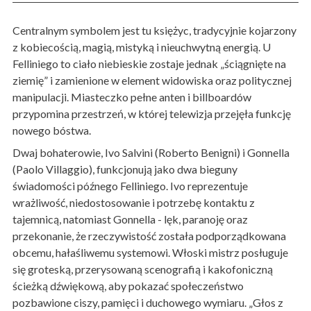
Centralnym symbolem jest tu księżyc, tradycyjnie kojarzony
z kobiecością, magią, mistyką i nieuchwytną energią. U
Felliniego to ciało niebieskie zostaje jednak „ściągnięte na
ziemię” i zamienione w element widowiska oraz politycznej
manipulacji. Miasteczko pełne anten i billboardów
przypomina przestrzeń, w której telewizja przejęła funkcję
nowego bóstwa.
Dwaj bohaterowie, Ivo Salvini (Roberto Benigni) i Gonnella
(Paolo Villaggio), funkcjonują jako dwa bieguny
świadomości późnego Felliniego. Ivo reprezentuje
wrażliwość, niedostosowanie i potrzebę kontaktu z
tajemnicą, natomiast Gonnella - lęk, paranoję oraz
przekonanie, że rzeczywistość została podporządkowana
obcemu, hałaśliwemu systemowi. Włoski mistrz posługuje
się groteską, przerysowaną scenografią i kakofoniczną
ścieżką dźwiękową, aby pokazać społeczeństwo
pozbawione ciszy, pamięci i duchowego wymiaru. „Głos z