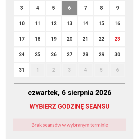
3
4
5
6
7
8
9
10
11
12
13
14
15
16
17
18
19
20
21
22
23
24
25
26
27
28
29
30
31
1
2
3
4
5
6
czwartek, 6 sierpnia 2026
WYBIERZ GODZINĘ SEANSU
Brak seansów w wybranym terminie