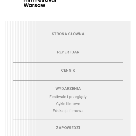
Menu - strona główna
STRONA GŁÓWNA
Menu - repertuar
REPERTUAR
Menu - cennik
CENNIK
Menu - wydarzenia
WYDARZENIA
Festiwale i przeglądy
Cykle filmowe
Edukacja filmowa
Menu - zapowiedzi
ZAPOWIEDZI