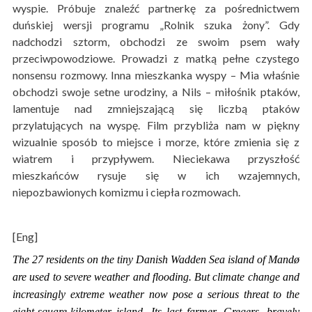
wyspie. Próbuje znaleźć partnerkę za pośrednictwem
duńskiej wersji programu „Rolnik szuka żony”. Gdy
nadchodzi sztorm, obchodzi ze swoim psem wały
przeciwpowodziowe. Prowadzi z matką pełne czystego
nonsensu rozmowy. Inna mieszkanka wyspy – Mia właśnie
obchodzi swoje setne urodziny, a Nils – miłośnik ptaków,
lamentuje nad zmniejszającą się liczbą ptaków
przylatujących na wyspę. Film przybliża nam w piękny
wizualnie sposób to miejsce i morze, które zmienia się z
wiatrem i przypływem. Nieciekawa przyszłość
mieszkańców rysuje się w ich wzajemnych,
niepozbawionych komizmu i ciepła rozmowach.
[Eng]
The 27 residents on the tiny Danish Wadden Sea island of Mandø
are used to severe weather and flooding. But climate change and
increasingly extreme weather now pose a serious threat to the
eight-square-kilometer island. Its last farmer, Gregers, bravely