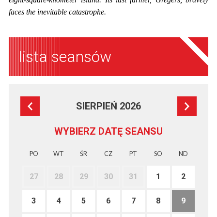
faces the inevitable catastrophe.
lista seansów
SIERPIEŃ 2026
WYBIERZ DATĘ SEANSU
PO
WT
ŚR
CZ
PT
SO
ND
27
28
29
30
31
1
2
3
4
5
6
7
8
9