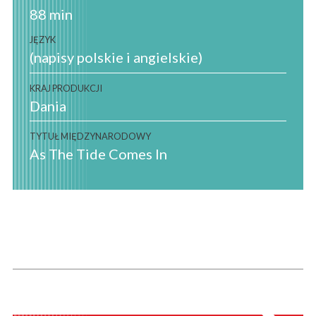
88 min
JĘZYK
(napisy polskie i angielskie)
KRAJ PRODUKCJI
Dania
TYTUŁ MIĘDZYNARODOWY
As The Tide Comes In