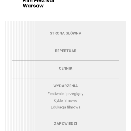
Menu - strona główna
STRONA GŁÓWNA
Menu - repertuar
REPERTUAR
Menu - cennik
CENNIK
Menu - wydarzenia
WYDARZENIA
Festiwale i przeglądy
Cykle filmowe
Edukacja filmowa
Menu - zapowiedzi
ZAPOWIEDZI