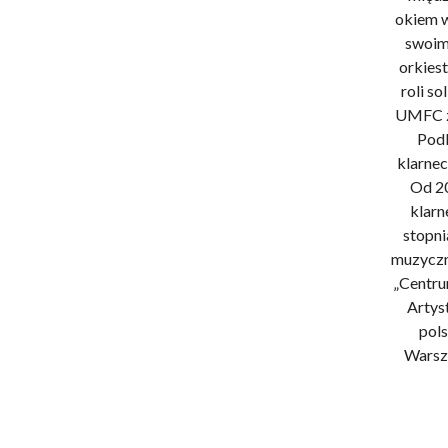
okiem w
swoim
orkiest
roli s
UMFC z 
Podl
klarnec
Od 20
klarn
stopni
muzyczne
„Centru
Artys
pols
Warsza