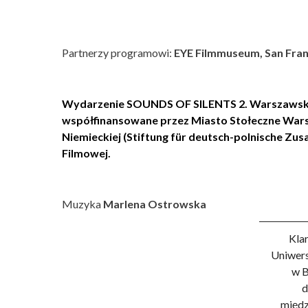
Partnerzy programowi:
EYE Filmmuseum, San Franci
Wydarzenie SOUNDS OF SILENTS 2. Warszawskie
współfinansowane przez Miasto Stołeczne War
Niemieckiej (Stiftung für deutsch-polnische Zusa
Filmowej.
Muzyka
Marlena Ostrowska
Kla
Uniwers
w B
d
międz