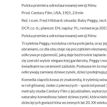
Polska premiera odrestaurowanej wersji filmu
Prod. Century Film, USA, 1921, 23 min
Reż. i scen. Fred Hibbard; obsada: Baby Peggy, Jac
DCP, cz.-b.; plansze: EN; napisy: PL; restauracja 2023
Polska premiera odrestaurowanej wersji filmu
Trzyletnia Peggy, rezolutna córka policjanta, oraz j
ubraniami, co dla obu staje się początkiem nieznan
odkrywa przyjemność, jaką daje beztroskie taplanie
się szeroki wybór eleganckiej garderoby. Peggy i no
świadkami na ceremonii zaślubin. Podsuwa im to myś
odkrywają zamianę dziewczynek, dzieci podejmują pr
Komedia slapstickowa ze znakomitą, trzyletnią 
w roli głównej. Jeden z pierwszych – spośród ponad
metraży studia Century Film z jej udziałem, wykorzy
naturalny komediowy talent dziewczynki, która nieb
dziecięcych gwiazd kina wczesnych lat 20. XX wieku