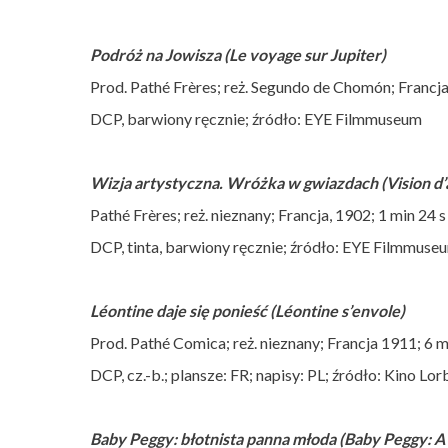
Podróż na Jowisza (Le voyage sur Jupiter)
Prod. Pathé Frères; reż. Segundo de Chomón; Francja
DCP, barwiony ręcznie; źródło: EYE Filmmuseum
Wizja artystyczna. Wróżka w gwiazdach (Vision d’ar
Pathé Frères; reż. nieznany; Francja, 1902; 1 min 24 s
DCP, tinta, barwiony ręcznie; źródło: EYE Filmmuse
Léontine daje się ponieść (Léontine s’envole)
Prod. Pathé Comica; reż. nieznany; Francja 1911; 6 m
DCP, cz.-b.; plansze: FR; napisy: PL; źródło: Kino Lor
Baby Peggy: błotnista panna młoda (Baby Peggy: 