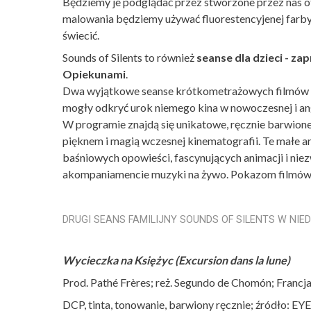
Będziemy je podglądać przez stworzone przez nas 
malowania będziemy używać fluorestencyjenej farby
świecić.
Sounds of Silents to również
seanse dla dzieci - za
Opiekunami
.
Dwa wyjątkowe seanse krótkometrażowych filmów to i
mogły odkryć urok niemego kina w nowoczesnej i an
W programie znajdą się unikatowe, ręcznie barwione
pięknem i magią wczesnej kinematografii. Te małe a
baśniowych opowieści, fascynujących animacji i ni
akompaniamencie muzyki na żywo. Pokazom filmów 
DRUGI SEANS FAMILIJNY SOUNDS OF SILENTS W NIEDZI
Wycieczka na Księżyc (Excursion dans la lune)
Prod. Pathé Frères; reż. Segundo de Chomón; Francja
DCP, tinta, tonowanie, barwiony ręcznie; źródło: E