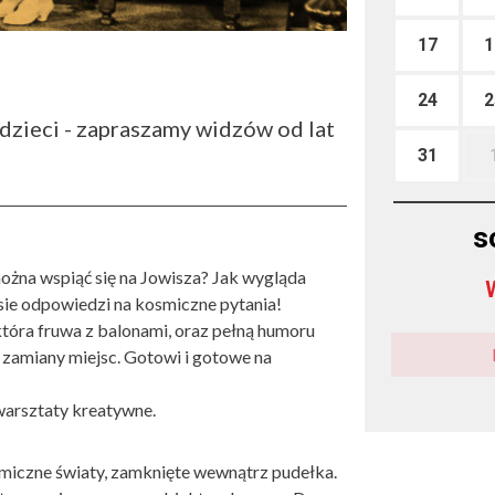
17
1
24
2
 dzieci - zapraszamy widzów od lat
31
s
można wspiąć się na Jowisza? Jak wygląda
sie odpowiedzi na kosmiczne pytania!
która fruwa z balonami, oraz pełną humoru
 zamiany miejsc. Gotowi i gotowe na
warsztaty kreatywne.
miczne światy, zamknięte wewnątrz pudełka.