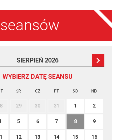
a seansów
SIERPIEŃ 2026
WYBIERZ DATĘ SEANSU
T
ŚR
CZ
PT
SO
ND
8
29
30
31
1
2
4
5
6
7
8
9
1
12
13
14
15
16