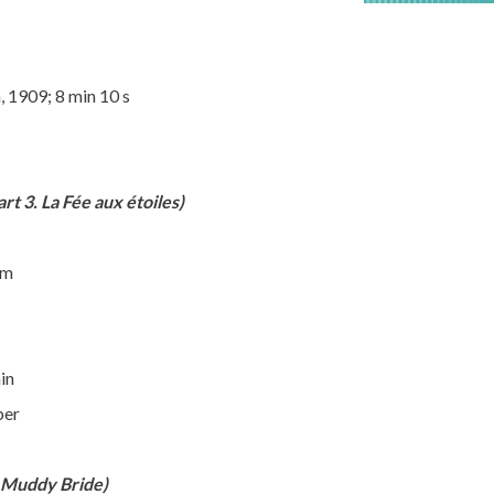
, 1909; 8 min 10 s
t 3. La Fée aux étoiles)
um
in
ber
A Muddy Bride)