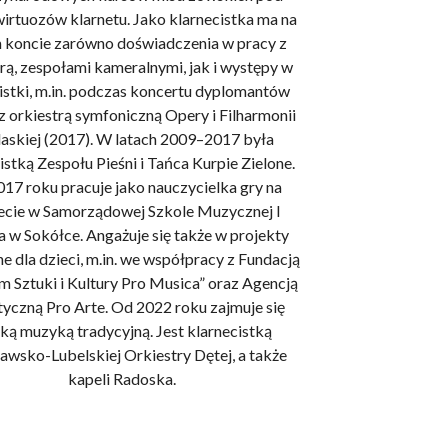
irtuozów klarnetu. Jako klarnecistka ma na
 koncie zarówno doświadczenia w pracy z
rą, zespołami kameralnymi, jak i występy w
olistki, m.in. podczas koncertu dyplomantów
orkiestrą symfoniczną Opery i Filharmonii
askiej (2017). W latach 2009–2017 była
istką Zespołu Pieśni i Tańca Kurpie Zielone.
17 roku pracuje jako nauczycielka gry na
ecie w Samorządowej Szkole Muzycznej I
a w Sokółce. Angażuje się także w projekty
 dla dzieci, m.in. we współpracy z Fundacją
m Sztuki i Kultury Pro Musica” oraz Agencją
tyczną Pro Arte. Od 2022 roku zajmuje się
ką muzyką tradycyjną. Jest klarnecistką
wsko-Lubelskiej Orkiestry Dętej, a także
kapeli Radoska.