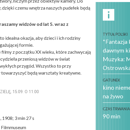
otwory, niczym przez obiektyw kamery. Do
, dzięki czemu wnętrza naszych pudełek będą
praszamy widzów od lat 5. wraz z
TYTUŁ POLSKI
dealna okazja, aby dzieci i ich rodziny
"Fantazja 
gażującej formie.
dawnym ki
 filmy z początku XX wieku, które zachwycają
Muzyka: M
rcydzieła przeniosą widzów w świat
ezwykłych przygód. Wszystko to przy
Ostrowsk
towarzyszyć będą warsztaty kreatywne.
GATUNEK
kino niem
ELĘ, 15.09. O 11.00
na żywo
CZAS TRWANI
90 min
, 1908; 3 min 27 s
YE Filmmuseum