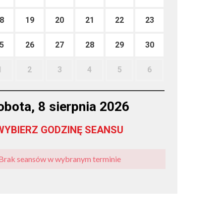
8
19
20
21
22
23
5
26
27
28
29
30
1
2
3
4
5
6
obota, 8 sierpnia 2026
WYBIERZ GODZINĘ SEANSU
Brak seansów w wybranym terminie