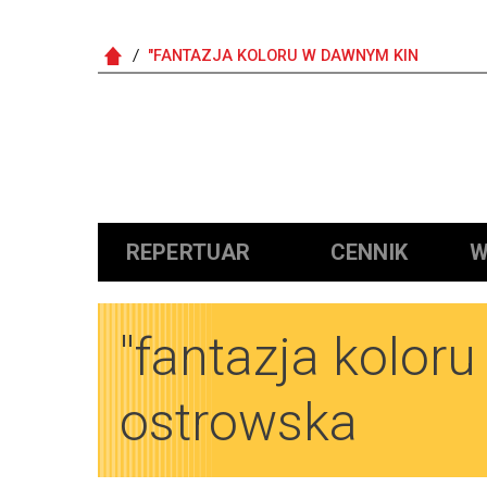
"FANTAZJA KOLORU W DAWNYM KIN
Główna nawigacja
REPERTUAR
CENNIK
W
"fantazja kolor
ostrowska