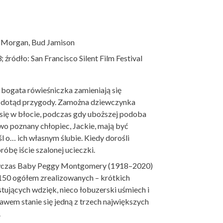
k Morgan, Bud Jamison
; źródło: San Francisco Silent Film Festival
ej bogata rówieśniczka zamieniają się
ej dotąd przygody. Zamożna dziewczynka
 się w błocie, podczas gdy uboższej podoba
wo poznany chłopiec, Jackie, mają być
l o… ich własnym ślubie. Kiedy dorośli
óbę iście szalonej ucieczki.
wówczas Baby Peggy Montgomery (1918–2020)
 150 ogółem zrealizowanych – krótkich
stujących wdzięk, nieco łobuzerski uśmiech i
awem stanie się jedną z trzech największych
.