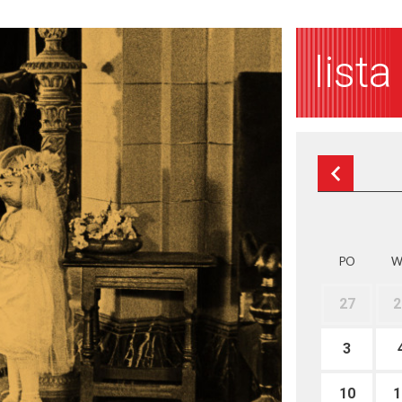
list
PO
W
27
2
3
10
1