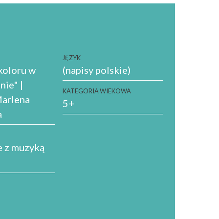
JĘZYK
koloru w
(napisy polskie)
nie" |
KATEGORIA WIEKOWA
arlena
5+
a
e z muzyką
A